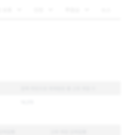
 보호
안전
투명성
뉴스
정책 위반으로 제재받은 총 고유 계정 수
14,215
강제집행
고유 계정 강제집행