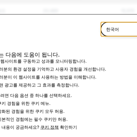
텐츠
20,489
15,570
돌림
1,133
405
한국어
2,870
2,382
546
100
는 다음에 도움이 됩니다.
 웹사이트를 구동하고 성과를 모니터링합니다.
504
86
러분의 환경 설정을 기억하고 사용자 경험을 개선합니다.
러분이 이 웹사이트를 사용하는 방법을 이해합니다.
179
50
련 광고를 제공하고 그 효과를 측정합니다.
목
려면 다음 옵션 중 하나를 선택하세요.
50
42
쿠키 경험을 위한
쿠키 메뉴
.
4,347
28
강화된 경험을 위한 쿠키
모두 허용
.
기본적인 경험에는
필수 쿠키만 허용
.
161
16
 내용이 궁금하세요?
쿠키 정책
확인하기