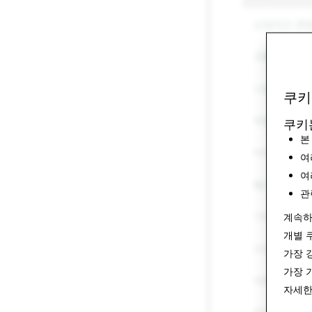
선정적인 콘
괴롭힘 및 따
스팸
쿠키
위협 및 폭력
쿠키
본
마약
여
여
혐오 표현
관
기타 규제 품
계속하
개별 
사칭
가장 
가장 
자해 및 자살
자세한