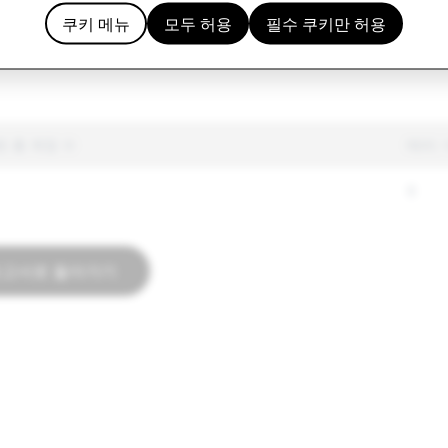
56
15
쿠키 메뉴
모두 허용
필수 쿠키만 허용
355
0
된 총 계정 수
테러:
0
보고서로 돌아가기