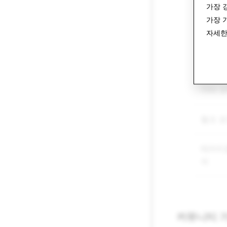
스팸
가장 
가장 
마약
자세한
무기
기타 규
혐오 
테러리
의
커뮤니티 가