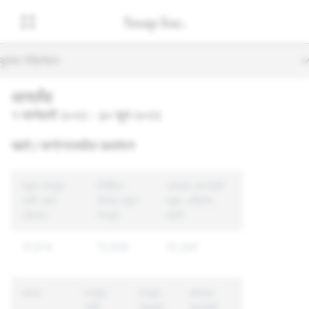
दुय्यम नेव्हिगेशन
आयर्लंड
१ जानेवारी २०२२ - ३० जून २०२२
खाते / कन्टेन्टमधील उल्लंघन
एकूण मजकूर
निर्देशित
अंमलात आणलेली
आणि खाते
केलेला एकूण
एकूण अद्वितीय
अहवाल
मजकूर
खाती
47,674
13,938
10,284
कारण
मजकूर
मजकूर
अंमलात
आणि
अंमलात
आणलेली