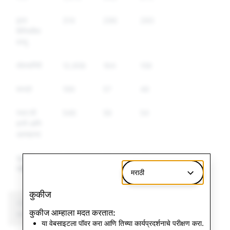
इतर
314
296
260
विनियमित
वस्‍तू
तोतयागिरी
12,958
164
158
शस्त्रे
199
57
46
स्वत:ची
548
56
54
हानी आणि
आत्महत्या
चुकीची
1,748
52
45
माहिती
मराठी
कुकीज
CSAM: एकूण खाते
दहशतवाद: एकूण खाते
कुकीज आम्हाला मदत करतात:
हटवणे
हटवणे
या वेबसाइटला पॉवर करा आणि तिच्या कार्यप्रदर्शनाचे परीक्षण करा.