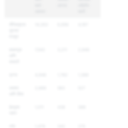
खाते
आणला
अद्वितीय
अहवाल
खाती
लैंगिकदृष्ट्या
14,263
6,956
4,197
सुस्पष्ट
मजकूर
छळवणूक
7,542
3,211
2,946
आणि
दमदाटी
ड्रग्स
4,946
1,782
1,388
धमक्या
2,666
583
527
आणि हिंसा
द्वेषयुक्त
1,011
438
388
भाषण
स्‍पॅम
1,479
342
275