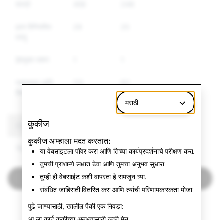
शस्त्रे
458
248
इतर विनियमित
29
25
वस्‍तू
द्वेषयुक्त भाषण
1
1
दहशतवाद आणि
113
62
हिंसक अतिरेकी
मराठी
कुकीज
CSEA: एकूण अक्षम खाती
कुकीज आम्हाला मदत करतात:
15,715
या वेबसाइटला पॉवर करा आणि तिच्या कार्यप्रदर्शनाचे परीक्षण करा.
तुमची प्राधान्ये लक्षात ठेवा आणि तुमचा अनुभव सुधारा.
तुम्ही ही वेबसाईट कशी वापरता हे समजून घ्या.
पुन्हा एकदा पारदर्शकता अहवालाकडे
संबंधित जाहिराती वितरित करा आणि त्यांची परिणामकारकता मोजा.
पुढे जाण्यासाठी, खालील पैकी एक निवडा:
आ ला कार्ट कुकीच्या अनुभवासाठी
कुकी मेनू
.