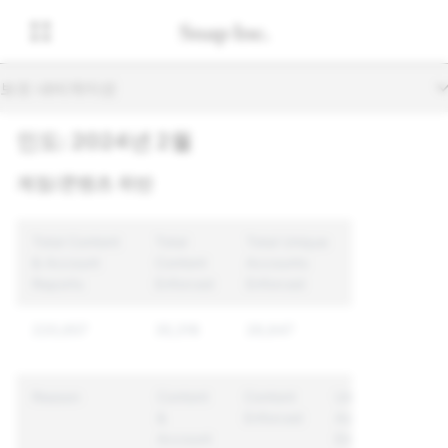
보조 내비게이션
인도: 2024년 2월
계정/콘텐츠 위반
Total Content
Total
Total Unique
& Account
Content
Accounts
Reports
Enforced
Enforced
220,657
35,316
26,647
Reason
Content
Content
Unique
&
Enforced
Accounts
Account
Enforced