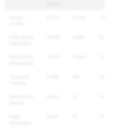
Reports
Sexual
40,373
10,445
7,801
Content
Child Sexual
17,809
4,969
4,522
Exploitation
Harassment
73,570
17,534
14,622
and Bullying
Threats &
11,450
255
221
Violence
Self-Harm &
4,593
15
14
Suicide
False
3,853
12
12
Information