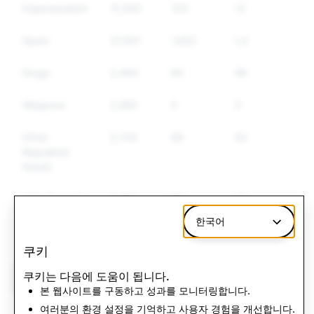
Impersonation
12,942
123
121
Spam
37,401
1,652
1,476
Drugs
2,463
60
59
Weapons
2,065
0
0
Other
5,734
68
62
Regulated
Goods
Hate Speech
5,852
181
171
한국어
Terrorism
2,552
2
2
쿠키
쿠키는 다음에 도움이 됩니다.
CSEA: Total Accounts Disabled
본 웹사이트를 구동하고 성과를 모니터링합니다.
여러분의 환경 설정을 기억하고 사용자 경험을 개선합니다.
2,976