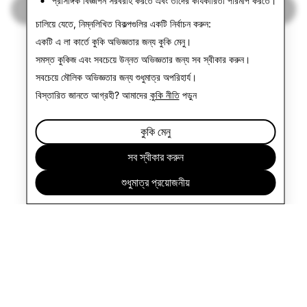
প্রাসঙ্গিক বিজ্ঞাপন সরবরাহ করতে এবং তাদের কার্যকারিতা পরিমাপ করতে।
স্বচ্ছতার প্রতিবেদনে ফিরে যান
চালিয়ে যেতে, নিম্নলিখিত বিকল্পগুলির একটি নির্বাচন করুন:
একটি এ লা কার্তে কুকি অভিজ্ঞতার জন্য
কুকি মেনু
।
সমস্ত কুকিজ এবং সবচেয়ে উন্নত অভিজ্ঞতার জন্য
সব স্বীকার করুন
।
সবচেয়ে মৌলিক অভিজ্ঞতার জন্য
শুধুমাত্র অপরিহার্য
।
বিস্তারিত জানতে আগ্রহী? আমাদের
কুকি নীতি
পড়ুন
কুকি মেনু
সব স্বীকার করুন
শুধুমাত্র প্রয়োজনীয়
কোম্পানি
কমিউনিটি
বিজ্ঞাপন
আইন বিষয়ক
গোপনীয়তা নীতি