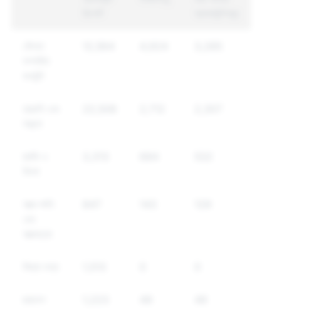
রিপোর্ট
অ্যাকাউন্টসমূহ
যৌনতা
12,564
4,924
3,285
সম্পর্কিত
কনটেন্ট
হয়রানি এবং
22,508
2,712
2,307
লাঞ্ছনা
হুমকি ও
3,313
684
532
হিংসা
আত্ম-ক্ষতি
847
143
129
এবং
আত্মহত্যা
মিথ্যা তথ্য
1,513
0
0
ছদ্মবেশ
1,223
49
49