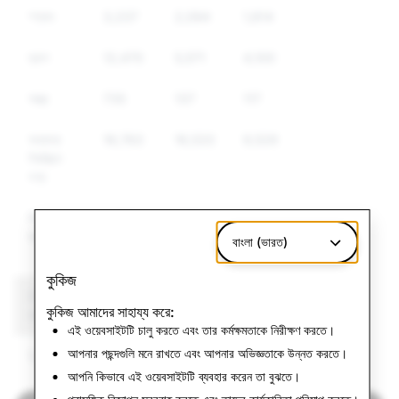
স্প্যাম
3,237
2,094
1,814
ড্রাগ
12,470
5,571
4,100
অস্ত্র
735
137
117
অন্যান্য
16,763
16,533
9,529
নিয়ন্ত্রিত
পণ্য
বিদ্বেষমূলক
1,489
447
345
বক্তব্য
বাংলা (ভারত)
কুকিজ
CSEAI: মোট অ্যাকাউন্ট
সন্ত্রাসবাদ: মোট অ্যাকাউন্ট
কুকিজ আমাদের সাহায্য করে:
বাতিলকরণ
বাতিলকরণ
এই ওয়েবসাইটটি চালু করতে এবং তার কর্মক্ষমতাকে নিরীক্ষণ করতে।
আপনার পছন্দগুলি মনে রাখতে এবং আপনার অভিজ্ঞতাকে উন্নত করতে।
1,323
০
আপনি কিভাবে এই ওয়েবসাইটটি ব্যবহার করেন তা বুঝতে।