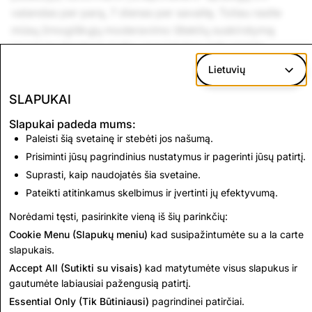
valandas per parą, 7 dienas per savaitę. Toliau rasite
mūsų žmogiškųjų moderavimo išteklių suskirstymą
pagal moderatorių kalbų specialybes (atkreipkite
dėmesį, kad kai kurie moderatoriai specializuojasi
Lietuvių
keliomis kalbomis) aktyvų nuo 2023 m. gruodžio mėn.
SLAPUKAI
31 d.:
Slapukai padeda mums:
Paleisti šią svetainę ir stebėti jos našumą.
Pagalba dėl kalbos
Žmonių skaičius
Prisiminti jūsų pagrindinius nustatymus ir pagerinti jūsų patirtį.
Suprasti, kaip naudojatės šia svetaine.
Anglų
1,148
Pateikti atitinkamus skelbimus ir įvertinti jų efektyvumą.
Danų
15
Norėdami tęsti, pasirinkite vieną iš šių parinkčių:
Cookie Menu (Slapukų meniu)
kad susipažintumėte su a la carte
Olandų
20
slapukais.
Accept All (Sutikti su visais)
kad matytumėte visus slapukus ir
Suomių
6
gautumėte labiausiai pažengusią patirtį.
Essential Only (Tik Būtiniausi)
pagrindinei patirčiai.
Prancūzų
228