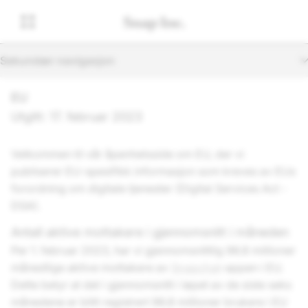
Sekundær navigasjon
EU
Utgitt: 17. februar 2023
Velkommen til vår åpenhetsside om EU, der vi
publiserer EU-spesifikk informasjon som kreves av EUs
forordning om digitale tjenester (Digital Services Act -
DSA).
Antall aktive mottakere i gjennomsnitt i måneden
Per 1. februar 2023, har vi gjennomsnittlig 96.8 millioner
månedlige aktive mottakere av
Snapchat
-appen i EU.
Dette betyr at det i gjennomsnitt i løpet av de siste seks
månedene er blitt registrert 96.8 millioner brukere i EU