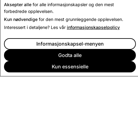
Aksepter alle
for alle informasjonskapsler og den mest
forbedrede opplevelsen.
Kun nødvendige
for den mest grunnleggende opplevelsen.
Interessert i detaljene? Les vår
informasjonskapselpolicy
Informasjonskapsel-menyen
Godta alle
Kun essensielle
BEDRIFT
SAMFUNN
ANNONSERING
JURIDISK
PERSONVERNBETINGELSER
TJENESTEVILKÅR
Norsk (bokmål)