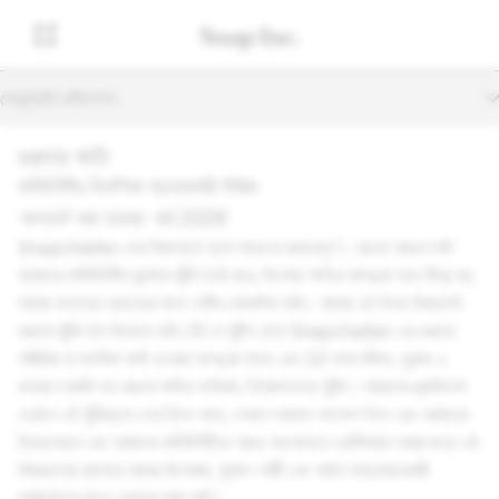
সেকেন্ডারি নেভিগেশন
গুরুতর ক্ষতি
কমিউনিটির নির্দেশিকা ব্যাখ্যাকারী সিরিজ
আপডেট করা হয়েছে: মার্চ 2026
Snapchatter-দের নিরাপত্তা হলো সবচেয়ে গুরুত্বপূর্ণ। কোনো আচরণ যদি
আমাদের কমিউনিটির সুরক্ষায় ঝুঁকি তৈরি করে, বিশেষত ক্ষতির আশঙ্কা যখন তীব্র হয়,
আমরা অত্যন্ত গুরুত্বের সাথে সেটির মোকাবিলা করি। আমরা এই উভয় বিষয়কেই
গুরুতর ঝুঁকি বলে বিবেচনা করি: (1) যে ঝুঁকি থেকে Snapchatter-এর গুরুতর
শারীরিক বা মানসিক ক্ষতি হওয়ার আশঙ্কা থাকে এবং (2) মানব জীবন, সুরক্ষা ও
কল্যাণে হুমকি সহ গুরুতর ক্ষতির অনিবার্য, বিশ্বাসযোগ্য ঝুঁকি। আমাদের প্ল্যাটফর্মে
যেখানে এই ঝুঁকিগুলো দেখা দিতে পারে, সেখানে যথাযথ পদক্ষেপ নিতে এবং আমাদের
নিজেদেরকে এবং আমাদের কমিউনিটিকে আরও ভালোভাবে ওয়াকিবহাল করার জন্য এই
বিষয়গুলোর ব্যাপারে আমরা বিশেষজ্ঞ, সুরক্ষা গোষ্ঠী এবং আইন বাস্তবায়নকারী
কর্মকর্তাদের সাথে একসঙ্গে কাজ করি।