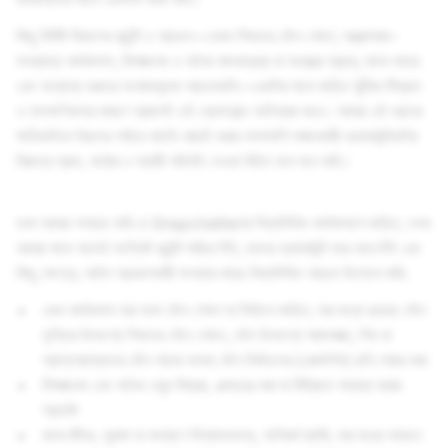
কিছু নির্দিষ্ট বিভাগের কন্টেন্ট ও আচরণ—যেমন শিশুদের যৌন শোষণ, সন্ত্রাসবাদ-
সংক্রান্ত কার্যকলাপ, বিপজ্জনক ও অবৈধ মাদকদ্রব্য বা অস্ত্রের প্রচার, মানব পাচার
এবং অন্যান্য গুরুতর অপরাধমূলক আচরণগুলি—এগুলির সাথে জড়িত ঝুঁকির তীব্রতা
ও তাৎক্ষণিকতার কারণে প্রায়শই এই থ্রেশহোল্ড অতিক্রম করে। আমরা এই ধরনের
ক্ষতিগুলিকে উচ্চতর পর্যায়ে যাচাই-বাছাই করার পাশাপাশি লঙ্ঘনকারী অ্যাকাউন্টগুলির
বিরুদ্ধে দ্রুত, কঠোর ও স্থায়ী পরিণতি নেওয়া উচিত বলে মনে করি।
যখন আমরা শনাক্ত করি যে Snapchatterরা নিম্নলিখিত কার্যকলাপে জড়িত, তখন
আমরা সাথে সাথেই সংশ্লিষ্ট কন্টেন্ট সরিয়ে দিই, তাদের অ্যাকাউন্ট বন্ধ করে দিই এবং
কিছু ক্ষেত্রে, আইন প্রয়োগকারী সংস্থার কাছে নিম্নলিখিত আচরণ উল্লেখ করি:
এমন কার্যকলাপ যার সঙ্গে যৌন শোষণ বা নির্যাতন জড়িত, যার মধ্যে রয়েছে যৌন
তৃপ্তির উদ্দেশ্যে শিশুদের যৌন শোষণ, যৌন উদ্দেশ্যে সাজসজ্জা, শিশু বা
প্রাপ্তবয়স্কদের যৌন পাচার অথবা যৌন নির্যাতনের (সেক্সটর্শ‌ন) ছবি শেয়ার করা
বিপজ্জনক এবং অবৈধ ওষুধ বিক্রয়, এক্সচেঞ্জ করা বা বিক্রিতে সাহায্য করার
প্রচেষ্টা
মানব জীবন, সুরক্ষা বা কল্যাণে বিশ্বাসযোগ্য, অনিবার্য হুমকি, যার মধ্যে থাকতে