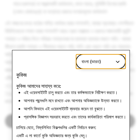
পারে চরমপন্থা বা সন্ত্রাসবাদী কার্যকলাপ, মানব পাচার, সুনির্দিষ্ট হিংসার হুমকি
(যেমন বোমাতঙ্ক) বা অন্যান্য গুরুতর অপরাধমূলক কার্যকলাপ
এই লঙ্ঘনের জন্য কঠোর শাস্তি কার্যকর করার পাশাপাশি, আমরা প্রযোজ্য গোপনীয়তা
বিধিনিষেধকে সম্মান করার পাশাপাশি আরও দ্রুত মারাত্মক ও গুরুতর লঙ্ঘনকারী কন্টেন্ট
শনাক্ত ও সরিয়ে দিতে সক্রিয় শনাক্তকরণের ব্যবস্থা ব্যবহার করতে পারি। আমরা
কীভাবে হুমকি শনাক্ত ও সীমাবদ্ধ করতে পারি, ক্ষতি রোধ করতে পারি এবং সম্ভাব্য
ক্ষতিকারক ট্রেন্ড সম্পর্কে অবহিত থাকতে পারি তা আরও ভালোভাবে বুঝতে আমাদের
বাংলা (ভারত)
অভ্যন্তরীণ টিম বিশেষজ্ঞদের সঙ্গে নিয়মিতভাবে কাজ করে। এই ব্যাপারে আমাদের
কাজ কখনোই শেষ হবে না এবং আমাদের কমিউনিটির চাহিদা বা প্রয়োজনের সাথে সাথে
কুকিজ
এটির বিবর্তন চালু থাকবে। আমরা আপনাকে
নিরাপত্তা সংক্রান্ত কোনো উদ্বেগের
ব্যাপারে রিপোর্ট
করতে, আমাদের
সুরক্ষা কেন্দ্র
পরিদর্শন করতে অথবা
ক্ষতিকর
কুকিজ আমাদের সাহায্য করে:
এই ওয়েবসাইটটি চালু করতে এবং তার কর্মক্ষমতাকে নিরীক্ষণ করতে।
বিষয়বস্তু মোকাবিলা এবং কল্যাণের প্রচার সম্পর্কে আমাদের প্রচেষ্টার
ব্যাপারে আরও
আপনার পছন্দগুলি মনে রাখতে এবং আপনার অভিজ্ঞতাকে উন্নত করতে।
জানতে আমন্ত্রণ জানাচ্ছি।
আপনি কিভাবে এই ওয়েবসাইটটি ব্যবহার করেন তা বুঝতে।
প্রাসঙ্গিক বিজ্ঞাপন সরবরাহ করতে এবং তাদের কার্যকারিতা পরিমাপ করতে।
কমিউনিটির নির্দেশিকায় ফিরে আসুন
চালিয়ে যেতে, নিম্নলিখিত বিকল্পগুলির একটি নির্বাচন করুন:
একটি এ লা কার্তে কুকি অভিজ্ঞতার জন্য
কুকি মেনু
।