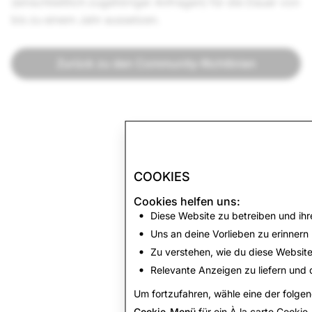
(einschließlich zugehöriger Anfragen) für die Dauer von
bis zu einem Jahr aussetzen.
Zurück zu den Community-Richtlinien
COOKIES
Cookies helfen uns:
Diese Website zu betreiben und ih
Uns an deine Vorlieben zu erinnern
Zu verstehen, wie du diese Website
Relevante Anzeigen zu liefern und
Um fortzufahren, wähle eine der folge
Cookie-Menü
für ein À la carte Cookie-