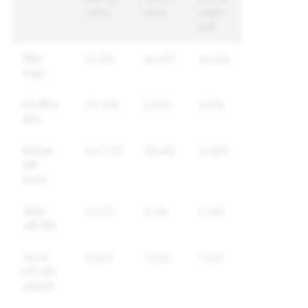
अहवाल
आणला
अद्वितीय
खाती
लैंगिक
81,553
40,457
25,935
मजकूर
बाल लैंगिक
22,269
5,509
4,918
शोषण
छळवणूक
214,779
38,910
31,500
आणि
दमदाटी
धमक्या
21,712
3,145
2,494
आणि हिंसा
स्वत:ची
5,808
1,364
1,230
हानी आणि
आत्महत्या