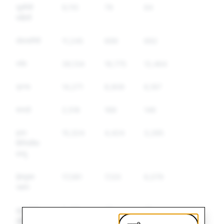
चुकीची
9,110
79
64
माहिती
तोतयागिरी
11,245
699
692
स्‍पॅम
39,134
19,775
12,464
ड्रग्स
14,271
8,909
6,197
शस्त्रे
2,518
168
146
इतर
15,324
4,424
3,285
विनियमित
वस्‍तू
द्वेषयुक्त
17,081
7,120
6,079
भाषण
दहशतवाद
3,410
37
35
आणि हिंसक