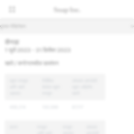
दुय्यम नेव्हिगेशन
कॅनडा
1 जुलै 2023 - 31 डिसेंबर 2023
खाते / कन्टेन्टमधील उल्लंघन
एकूण मजकूर
निर्देशित
अंमलात आणलेली
आणि खाते
केलेला एकूण
एकूण अद्वितीय
अहवाल
मजकूर
खाती
458,214
130,596
87,117
कारण
मजकूर
मजकूर
अंमलात
आणि खाते
अंमलात
आणलेली