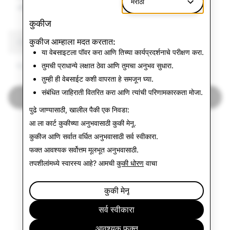
मराठी
अतिरेकी
कुकीज
कुकीज आम्हाला मदत करतात:
CSEAI: एकूण अक्षम खाती
या वेबसाइटला पॉवर करा आणि तिच्या कार्यप्रदर्शनाचे परीक्षण करा.
6,965
तुमची प्राधान्ये लक्षात ठेवा आणि तुमचा अनुभव सुधारा.
तुम्ही ही वेबसाईट कशी वापरता हे समजून घ्या.
संबंधित जाहिराती वितरित करा आणि त्यांची परिणामकारकता मोजा.
पुन्हा एकदा पारदर्शकता अहवालाकडे
पुढे जाण्यासाठी, खालील पैकी एक निवडा:
आ ला कार्ट कुकीच्या अनुभवासाठी
कुकी मेनू
.
कुकीज आणि सर्वात वर्धित अनुभवासाठी
सर्व स्वीकारा
.
फक्त आवश्यक
सर्वोत्तम मूलभूत अनुभवासाठी.
तपशीलांमध्ये स्वारस्य आहे? आमची
कुकी धोरण
वाचा
कुकी मेनू
सर्व स्वीकारा
आवश्यक फक्त