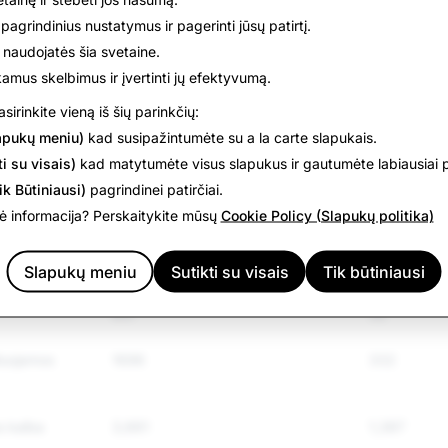
 smurtas
3,651
415
 pagrindinius nustatymus ir pagerinti jūsų patirtį.
 naudojatės šia svetaine.
1,067
14
nkamus skelbimus ir įvertinti jų efektyvumą.
sirinkite vieną iš šių parinkčių:
formacija
1,009
23
apukų meniu)
kad susipažintumėte su a la carte slapukais.
i su visais)
kad matytumėte visus slapukus ir gautumėte labiausiai p
imas
2,525
51
ik Būtiniausi)
pagrindinei patirčiai.
 informacija? Perskaitykite mūsų
Cookie Policy (Slapukų politika)
6,724
3,486
2,521
1,394
Slapukų meniu
Sutikti su visais
Tik būtiniausi
651
32
liuojamos
1696
332
 kalba
3,661
1,387