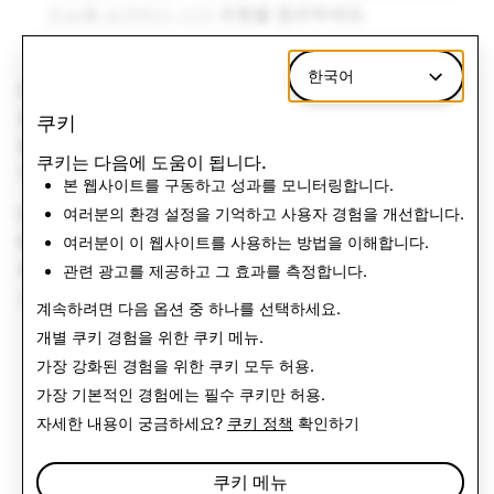
정보를 보관하는 기간
조항을 참조하세요.
한국어
대표
Snap Inc.
는 터키 대표로 Danışmanlık Hizmetleri Anonim
쿠키
Şirketi를 Data Registrar로 선임하였습니다. 귀하는 다음
쿠키는 다음에 도움이 됩니다.
주소를 이용해 담당자와 연락할 수 있습니다:
본 웹사이트를 구동하고 성과를 모니터링합니다.
Data Registrar Danışmanlık Hizmetleri Anonim Şirketi
여러분의 환경 설정을 기억하고 사용자 경험을 개선합니다.
Maslak Mahallesi Eski Büyükdere Caddesi İz Plaza Giz
여러분이 이 웹사이트를 사용하는 방법을 이해합니다.
Apt. No: 9/78 Sarıyer/İstanbul 34485
snapchat@data-
관련 광고를 제공하고 그 효과를 측정합니다.
registrar.com
계속하려면 다음 옵션 중 하나를 선택하세요.
개별 쿠키 경험을 위한
쿠키 메뉴
.
가장 강화된 경험을 위한 쿠키
모두 허용
.
가장 기본적인 경험에는
필수 쿠키만 허용
.
자세한 내용이 궁금하세요?
쿠키 정책
확인하기
쿠키 메뉴