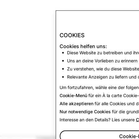
COOKIES
Cookies helfen uns:
Diese Website zu betreiben und ih
Uns an deine Vorlieben zu erinnern
Zu verstehen, wie du diese Website
Relevante Anzeigen zu liefern und
Um fortzufahren, wähle eine der folge
Cookie-Menü
für ein À la carte Cookie-
Alle akzeptieren
für alle Cookies und d
Nur notwendige Cookies
für die grund
Interesse an den Details? Lies unsere
C
Cookie
COMMUN
WERBUN
RECHTLIC