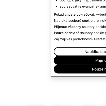
zobrazovat relevantní reklamy a
Pokud chcete pokračovat, vyberte
Nabídka souborů cookie
pro indi
Přijmout všechny
soubory cookie a
Pouze nezbytné
soubory cookie p
Zajímají vás podrobnosti? Přečtět
Nabídka so
Přijm
Pouze 