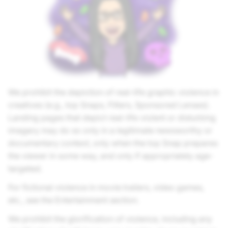
We prohibit the depiction of real-life graphic violence in
creatives (e.g., top Snaps, Filters, Sponsored Lenses).
Landing pages that depict real-life violent or disturbing
imagery may do so only in a legitimate newsworthy or
documentary context, only when the top Snap prepares
the viewer in some way, and only if appropriately age-
targeted.
For fictional violence in movie trailers, video games,
etc., see the Entertainment section.
We prohibit the glorification of violence, including any