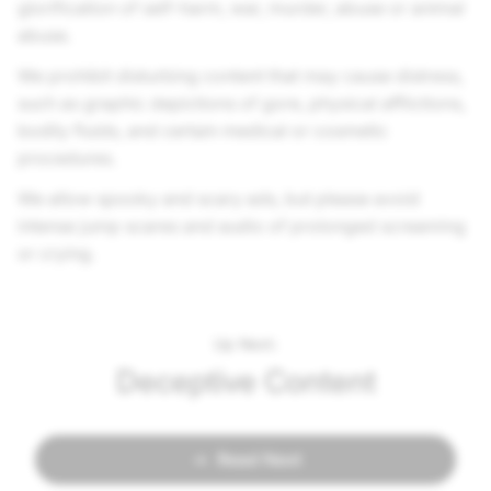
glorification of self-harm, war, murder, abuse or animal
abuse.
We prohibit disturbing content that may cause distress,
such as graphic depictions of gore, physical afflictions,
bodily fluids, and certain medical or cosmetic
procedures.
We allow spooky and scary ads, but please avoid
intense jump scares and audio of prolonged screaming
or crying.
Up Next:
Deceptive Content
Read Next