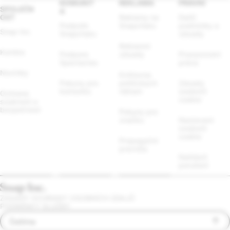
KOMUNIT
REKLAMA
PRÁVNÍ
SPOLEČN
A
OST
Reklamy na 
Další 
Podpoře 
Snapchatu
podmínky a 
Snap Inc.
Snapchatu
zásady
Reklamní 
Kariéra
Podpora 
zásady
Prosazování 
Spectacles
práva
Novinky
Knihovna 
Pokyny pro 
politických 
Zásady 
komunitu
reklam
souborů 
Ochrana 
cookie
soukromí a 
bezpečnost
Pokyny pro 
značku
Nastavení 
souborů 
cookie
Propagační 
pravidla
Nahlásit 
porušení
ZÁSADY OCHRANY OSOBNÍCH ÚDAJŮ
PODMÍNKY SLUŽBY
Čeština