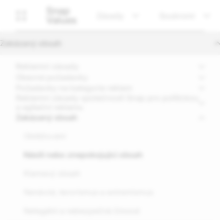
Snap
Zásady
Soukromí
Values
Zakázaný obsah
Reklamní zásady
Obecné požadavky
Požadavky na kategorie reklam
Reklamní zásady společnosti Snap pro politickou
a agitační reklamu
Zakázaný obsah
Obtěžování
Násilí nebo znepokojující obsah
Klamavý obsah
Nenávist, terorismus a extremismus
Nelegální a nebezpečná činnost