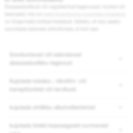
Ebaseaduslikud või reguleeritud tegevused, tooted või
teenused, mis on
meie Kogukonna suunistes keelatud
,
on Snapchatis kõikjal keelatud. Selleks, et sisu saaks
soovitada laiemale sihtrühmale, ei tohi see:
Soodustavad või edendavad
ebaseaduslikku tegevust
Kujutada tubaka-, nikotiini- või
kanepitooteid või tarvikuid.
kujutada ohtlikku alkoholitarbimist
kujutada tõelisi kaasaegseid surmavaid