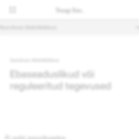
Soovituse Abikõlblikkus
Soovituse Abikõlblikkus
Ebaseaduslikud või
reguleeritud tegevused
Ei sobi soovituseks: