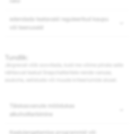
relvi
edendada teatavaid reguleeritud kaupu
või teenuseid
Tundlik:
Järgnevat võib soovitada, kuid me võime piirata selle
nähtavust teatud Snapchatteritele nende vanuse,
asukoha, eelistuste või muude kriteeriumide alusel.
Täiskasvanute mõõdukas
alkoholitarbimine
Kaalulangetamise programmid või