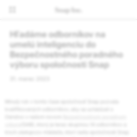
Hľadáme odborníkov na
umelú inteligenciu do
Bezpečnostného poradného
výboru spoločnosti Snap
31. marec 2023
Minulý rok v tomto čase spoločnosť Snap pozvala
kvalifikovaných odborníkov, aby sa uchádzali o
členstvo v našom novom
Bezpečnostnom poradnom
výbore
(SAB), ktorý je teraz skupinou 14 odborníkov a
troch zástupcov mládeže, ktorí radia spoločnosti Snap