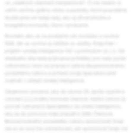
vo „všetkých otázkach bezpečnosti“. O rok neskôr si
veľmi ceníme spätnú väzbu a podnety, ktoré pravidelne
dostávame od našej rady, ako aj dôveryhodnú a
kolegiálnu komunitu, ktorú vytvárame.
Rovnako ako sa za posledný rok rozrástol a vyvinul
SAB, tak sa vyvinul aj zážitok zo služby Snapchat –
prijatím umelej inteligencie (AI) s príchodom
My AI
. Od
dnešného dňa teda prijímame prihlášky pre malý počet
odborníkov, ktorí sa pripoja k nášmu Bezpečnostnému
poradnému výboru a prinesú svoje špecializované
znalosti v oblasti umelej inteligencie.
Záujemcov prosíme, aby do utorka 25. apríla vyplnili a
odoslali
tento
krátky formulár žiadosti. Naším cieľom je
pozvať vybraných špecialistov na umelú inteligenciu,
aby sa do polovice mája pripojili k SAB. Členovia
Bezpečnostného poradného výboru spoločnosti Snap
nie sú za svoj čas odmeňovaní, ale spoločnosť Snap má