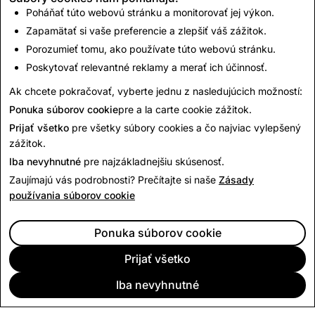
Poháňať túto webovú stránku a monitorovať jej výkon.
príležitosti s ostatnými. Tešíme sa, že čoskoro privítame
Zapamätať si vaše preferencie a zlepšiť váš zážitok.
nových členov SAB!
Porozumieť tomu, ako používate túto webovú stránku.
- Jacqueline Beauchere, globálna riaditeľka pre
Poskytovať relevantné reklamy a merať ich účinnosť.
bezpečnosť platformy Snap
Ak chcete pokračovať, vyberte jednu z nasledujúcich možností:
Ponuka súborov cookie
pre a la carte cookie zážitok.
Späť na Správy
Prijať všetko
pre všetky súbory cookies a čo najviac vylepšený
zážitok.
Iba nevyhnutné
pre najzákladnejšiu skúsenosť.
Zaujímajú vás podrobnosti? Prečítajte si naše
Zásady
používania súborov cookie
Ponuka súborov cookie
Prijať všetko
Iba nevyhnutné