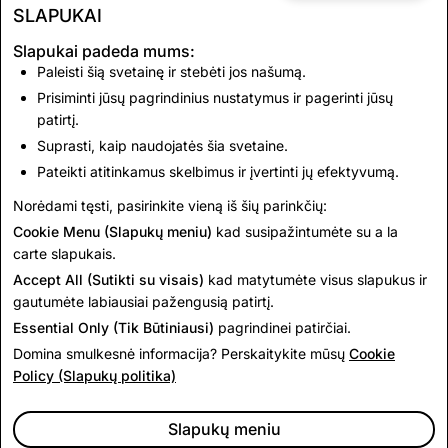
Pristatydami šiuos papildomus išteklius, ir toliau
SLAPUKAI
kasdien teikiame pirmenybę savo bendruomenės
Slapukai padeda mums:
psichikos sveikatai ir gerovei. Kaip programėlė, sukurta
Paleisti šią svetainę ir stebėti jos našumą.
padėti žmonėms bendrauti su realiais draugais – kurie,
Prisiminti jūsų pagrindinius nustatymus ir pagerinti jūsų
kaip žinome, yra labai svarbios paramos sistemos
patirtį.
tiems, kurie susiduria su psichikos sveikatos iššūkiais –
Suprasti, kaip naudojatės šia svetaine.
ir toliau kursime naujoviškus įrankius ir išteklius,
Pateikti atitinkamus skelbimus ir įvertinti jų efektyvumą.
padedančius Snapchatter naudotojams išlikti sveikiems
Norėdami tęsti, pasirinkite vieną iš šių parinkčių:
ir saugiems.
Cookie Menu (Slapukų meniu)
kad susipažintumėte su a la
carte slapukais.
Atgal į naujienas
Accept All (Sutikti su visais)
kad matytumėte visus slapukus ir
gautumėte labiausiai pažengusią patirtį.
Essential Only (Tik Būtiniausi)
pagrindinei patirčiai.
Domina smulkesnė informacija? Perskaitykite mūsų
Cookie
Policy (Slapukų politika)
Slapukų meniu