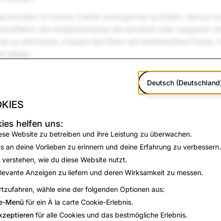
skontrollen im Family Center ermöglichen es Eltern, Storys 
szufiltern, die möglicherweise als sensibel oder suggestiv id
lle zu aktivieren, müssen die Eltern ein bestehendes Family 
et haben.
Deutsch (Deutschland
KIES
ies helfen uns:
ese Website zu betreiben und ihre Leistung zu überwachen.
s an deine Vorlieben zu erinnern und deine Erfahrung zu verbessern.
 verstehen, wie du diese Website nutzt.
levante Anzeigen zu liefern und deren Wirksamkeit zu messen.
tzufahren, wähle eine der folgenden Optionen aus:
e-Menü
für ein À la carte Cookie-Erlebnis.
kzeptieren
für alle Cookies und das bestmögliche Erlebnis.