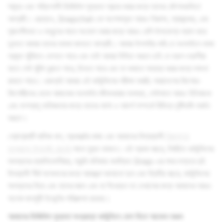
সমৃদ্ধ এবং শক্তিশালী ডিজিটাল সুস্থতা প্রচার করার জন্য তাদের কৌশলগুলিতে
আগ্রহী। এছাড়াও, Snapchat-কে অপেক্ষাকৃত আরও নিরাপদ, স্বাস্থ্যকর, এবং
সৃজনশীলতা ও বন্ধুদের সাথে সংযোগ করার জন্য আরও বেশি উপভোগ্য স্থান করে
তুলতে আমরা তাদের ভাবনা জানতে আগ্রহী। আমরা উপলব্ধি করি যে অনলাইনে থাকা
প্রকৃত ঝুঁকিতে ফেলতে পারে এবং তাই আমরা নিশ্চিত করতে চাই যে তরুণ-তরুণীরা
যাতে সেই ঝুঁকি বুঝতে পারে, চিনতে পারে এবং তা কমাতে সাহায্য করার জন্য দক্ষতা
রাখতে পারে। এজন্যই আমরা এই কাউন্সিলের পরীক্ষা করছি: সারাদেশের কিশোর-
কিশোরীদের থেকে আজকের অনলাইন জীবনধারার অবস্থা, সেইসাথে আরও ইতিবাচক
এবং ফলপ্রসূ অভিজ্ঞতার জন্য তাদের আশা ও আদর্শ সম্পর্কে বিভিন্ন দৃষ্টিভঙ্গি অর্জন
করতে।
প্রোগ্রামটি মাসিক কল, প্রজেক্টের কাজ এবং আমাদের বিশ্বব্যাপী
নিরাপত্তা
সংক্রান্ত উপদেষ্টা বোর্ডের
সাথে যুক্ত থাকবে। এই প্রথম বছরে, নির্বাচিত কাউন্সিলের
সদস্যদের ক্যালিফোর্নিয়ার, স্যান্টা মনিকায় অবস্থিত Snap-এর সদর দপ্তরে দুই
দিনব্যাপী শীর্ষ সম্মেলনের জন্য আমন্ত্রণ জানানো হবে এবং দ্বিতীয় বছরে, কাউন্সিলের
সদস্যদের নিয়ে এবং তাদের জ্ঞান এবং যা শিখেছেন তা দেখানোর জন্য আমাদের আরও
অনেক জনমুখী ইভেন্টের পরিকল্পনা রয়েছে।
আমাদের ডিজিটাল সুস্থতা সংক্রান্ত কাউন্সিলে যোগ দিতে আবেদন করুন