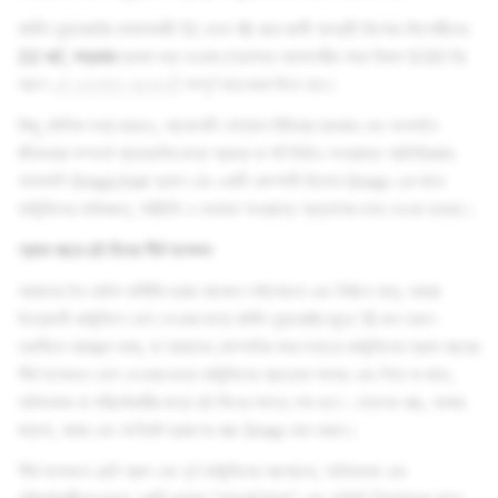
মার্কিন যুক্তরাষ্ট্রে বসবাসকারী 13 থেকে 16 বছর বয়সী আগ্রহী কিশোর-কিশোরীদের
22 মার্চ, শুক্রবার
ব্যবসা বন্ধ হওয়ার (প্রশান্ত মহাসাগরীয় সময় বিকাল 5:00 টা)
আগে
এই অনলাইন আবেদনটি
সম্পূর্ণ করে জমা দিতে হবে।
কিছু মৌলিক তথ্য ছাড়াও, আবেদনটি সোশ্যাল মিডিয়ার ব্যবহার এবং অনলাইন
জীবনধারা সম্পর্কে প্রশ্নগুলির জন্য প্রবন্ধ বা শর্ট ভিডিও সংক্রান্ত প্রতিক্রিয়ার
পাশাপাশি Snapchat অ্যাপ এবং একটি কোম্পানী হিসেবে Snap-এর সাথে
কাউন্সিলের অভিজ্ঞতা, পরিচিতি ও মতামত সংক্রান্ত প্রত্যাশার ডাক দেওয়া হয়েছে।
প্রথম বছরে দুই দিনের শীর্ষ সম্মেলন
আমাদের ইন-হাউস কমিটির দ্বারা আবেদন পর্যালোচনা এবং নির্বাচন করে, আমরা
উদ্বোধনী কাউন্সিলে যোগ দেওয়ার জন্য মার্কিন যুক্তরাষ্ট্র জুড়ে 15 জন তরুণ-
তরুণীকে আমন্ত্রণ করব, যা আমাদের কোম্পানির সদর দপ্তরে কাউন্সিলের প্রথম বছরের
শীর্ষ সম্মেলনে যোগ দেওয়ার জন্য কাউন্সিলের প্রত্যেক সদস্য এবং পিতা বা মাতা,
অভিভাবক বা পরিচর্যাকারীর জন্য দুই দিনের সফরে শেষ হবে। প্লেনের খরচ, থাকার
জায়গা, খাবার এবং সংশ্লিষ্ট ভ্রমণের খরচ Snap বহন করবে।
শীর্ষ সম্মেলনে ছোট গ্রুপ এবং পূর্ণ কাউন্সিলের আলোচনা, অভিভাবক এবং