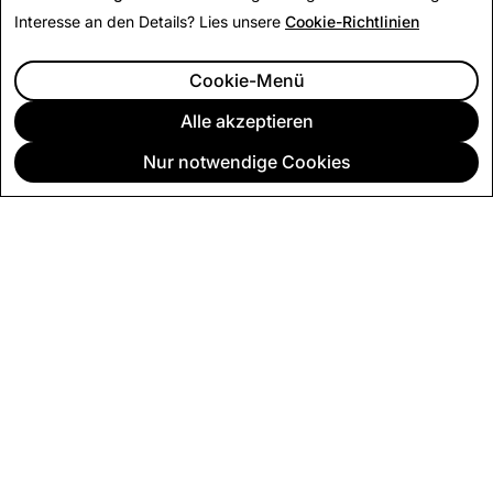
Interesse an den Details? Lies unsere
Cookie-Richtlinien
Cookie-Menü
Alle akzeptieren
Nur notwendige Cookies
UNTERNEHMEN
COMMUNITY
WERBUNG
RECHTLICHES
DATENSCHUTZBESTIMMUNGEN
SERVICEBESTIMMUNGEN
Deutsch (Deutschland)