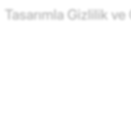
Tasarımla Gizlilik ve