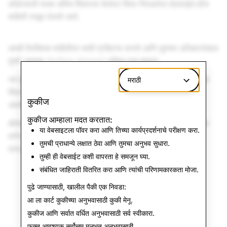
ऑर्डरसाठी फक्त अंतिम शिफारस केलेला किंवा निवडलेला हेडसाईज हीच
माहिती राखून ठेवली जाते.
आम्ही वैयक्तिक माहितीवर कशी प्रक्रिया करतो आणि तुमच्या अधिकारांबद्दल
तुम्ही आमच्या
गोपनीयता धोरणामध्ये
अधिक वाचू शकता.
जर तुम्हाला येथे वर्णन केल्याप्रमाणे तुमची माहिती वापरण्याची इच्छा नसेल
मराठी
किंवा या धोरणाबद्दल किंवा आमच्या गोपनीयता पद्धतींबद्दल काही प्रश्न
कुकीज
असतील, तर तुम्ही आमच्याशी
येथे
संपर्क साधू शकता.
कुकीज आम्हाला मदत करतात:
कॅमेरा वापरताना “परवानगी द्या” निवडून, तुम्ही हे मान्य करता की तुम्ही वर
या वेबसाइटला पॉवर करा आणि तिच्या कार्यप्रदर्शनाचे परीक्षण करा.
वर्णन केलेल्या हेतूंसाठी आणि कालावधीसाठी तुमच्या हेड डेटाचे संकलन,
तुमची प्राधान्ये लक्षात ठेवा आणि तुमचा अनुभव सुधारा.
वापर, साठवणूक आणि प्रकटीकरण करण्यास संमती देत आहात.
तुम्ही ही वेबसाईट कशी वापरता हे समजून घ्या.
संबंधित जाहिराती वितरित करा आणि त्यांची परिणामकारकता मोजा.
पुढे जाण्यासाठी, खालील पैकी एक निवडा:
आ ला कार्ट कुकीच्या अनुभवासाठी
कुकी मेनू
.
कुकीज आणि सर्वात वर्धित अनुभवासाठी
सर्व स्वीकारा
.
फक्त आवश्यक
सर्वोत्तम मूलभूत अनुभवासाठी.