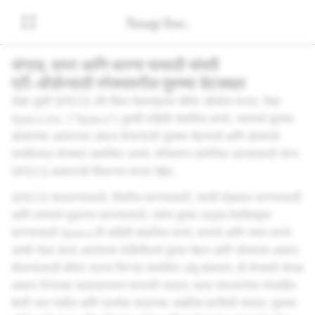
संग्रह, वापर आणि धारणा यासाठी संमती
प्री-ऑर्डरसाठी स्पेक्सवरील तुमच्या डेटाबद्दल
जेव्हा तुम्ही SPECS अ‍ॅप किंवा वेबसाइटवर कॅमेरा ॲक्सेस करता, तेव्हा
Specs Inc. (“Specs”) तुमची माहिती संकलित करते, ज्यामध्ये तुमच्या
डोक्याच्या आकाराचा अंदाज घेण्यासाठी तुमच्या चेहऱ्याचे आणि डोक्याचे
तपशीलवार मोजमाप समाविष्ट असते, जेणेकरून शारीरिक आरामासाठी योग्य
SPECS आकाराची शिफारस करता येईल.
SPECS चालवण्यासाठी, वितरित करण्यासाठी, त्याची देखभाल करण्यासाठी
आणि त्यामध्ये सुधारणा करण्यासाठी, तसेच तुमचा अनुभव वैयक्तिकृत
करण्यासाठी Specs ही माहिती संकलित करते, वापरते आणि जतन करते.
आम्ही गोळा करत असलेल्या माहितीमध्ये तुमचा चेहरा आणि डोक्याचा आकार
शोधण्यासाठी कॅमेरा-प्राप्त सिग्नल समाविष्ट असू शकतात. ही मोजमापे केवळ
आकार देण्याच्या सत्रादरम्यान वापरली जातात, सत्र संपल्यानंतर संग्रहित
केली जात नाहीत आणि प्रत्येक सत्राच्या अखेरीस हटविली जातात. तुमच्या