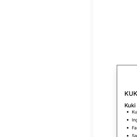
KUK
Kuki
Ku
In
Fa
Sa