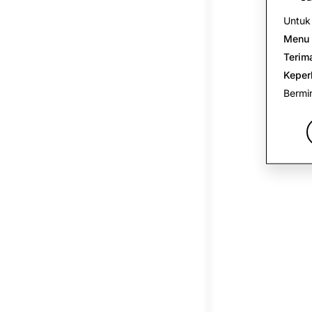
Untuk 
Menu 
Terim
Keper
Bermi