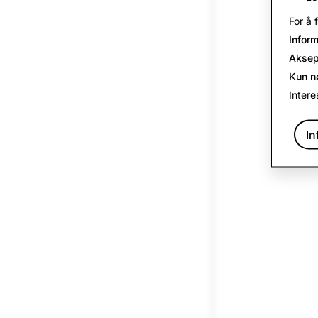
For å 
Infor
Aksep
Kun n
Intere
I