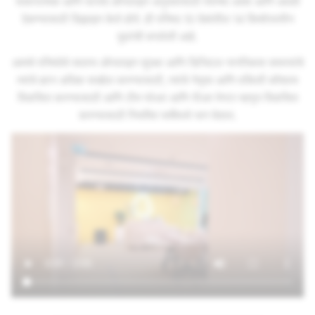
सकारात्मक आणि फायदे ऑनलाइन अनुभवांसाठी त्यांच्या आशा आणि आदर्श
ऐकण्यासाठी डिझाइन केले होते. ही परिषद 10 देशांतील 14 किशोरवयीन
मुलांची बनलेली आहे.
आमचे परिषदेचे सदस्य ऑनलाइन सुरक्षा आणि डिजिटल नागरिकत्व समस्यांचे
त्यांचे ज्ञान अधिक सखोल करण्यासाठी, त्यांचे नेतृत्व आणि वकिली कौशल्य
विकसित करण्यासाठी आणि टीम प्लेअर आणि पीअर मेन्टर म्हणून विकसित
करण्यासाठी नियमित चर्चेमध्ये भाग घेतात.