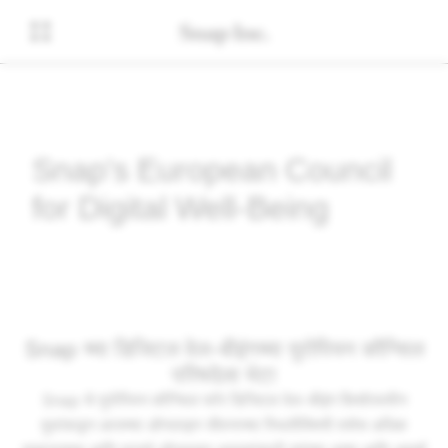
Snap's European Council
for Digital Well-Being
Snap च्या डिजिटल वेल-बीइंगच्या युरोपियन कौन्सिल
परिषदेला भेटा
Snap चे युरोपियन कौन्सिल फॉर डिजिटल वेल-बीइंग किशोरवयीन
मुलांकडून आजच्या ऑनलाइन जीवनाच्या स्थितीविषयी तसेच अधिक