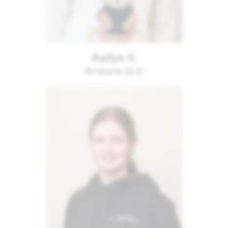
Aadya V.
Brisbane QLD