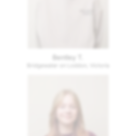
Bentley T.
Bridgewater on Loddon, Victoria