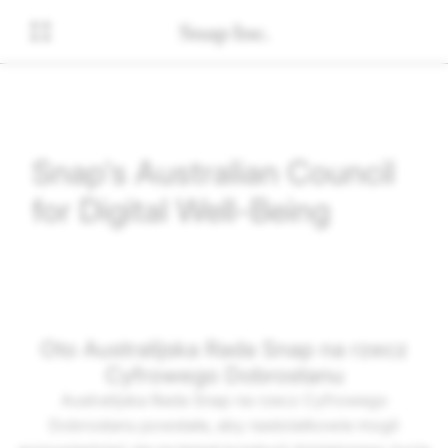
Snap's Australian Council
for Digital Well-Being
Oto Australijska Rada Snap na rzecz
Cyfrowego Dobrostanu
Australijska Rada Snap na rzecz Cyfrowego
Dobrostanu powstała, aby nastolatkowie mogli