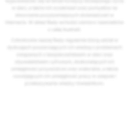
wypowiedzieć się na temat kondycji dzisiejszego życia
w sieci, a także ich oczekiwań oraz pomysłów na
stworzenie pozytywniejszych doświadczeń w
Internecie. W skład Rady wchodzi ośmioro nastolatków
z całej Australii.
Członkowie naszej Rady regularnie biorą udział w
dyskusjach poszerzających ich wiedzę o problemach
związanych z bezpieczeństwem w sieci oraz
obywatelstwem cyfrowym, doskonalących ich
umiejętności przywódcze oraz oratorskie, a także
rozwijających ich umiejętność pracy w zespole i
przekazywania wiedzy rówieśnikom.