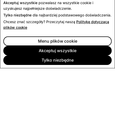
Rhys M.
Akceptuj wszystkie
pozwalasz na wszystkie cookie i
NSW
uzyskujesz najpełniejsze doświadczenie.
Tylko niezbędne
dla najbardziej podstawowego doświadczenia.
Chcesz znać szczegóły? Przeczytaj naszą
Politykę dotyczącą
plików cookie
Menu plików cookie
Akceptuj wszystkie
Tylko niezbędne
FIRMA
SPOŁECZNOŚĆ
REKLAMA
INFORMACJE PRAWNE
POLITYKA PRYWATNOŚCI
REGULAMIN USŁUGI
Polski