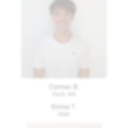
Cormac B.
Perth, WA
Emma T.
NSW