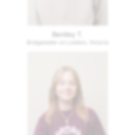
Bentley T.
Bridgewater on Loddon, Victoria