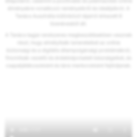
állapotáról, valamint a pozitívabb és jutalmazóbb online
élményekre vonatkozó reményeikről és ideáljaikról. A
Tanács Ausztrália különböző tájairól érkezett 8
tizenévesből áll.
A Tanács tagjai rendszeres megbeszélésekben vesznek
részt, hogy elmélyítsék ismereteiket az online
biztonsági és a digitális állampolgársági problémákról,
finomítsák vezetői és érdekképviseleti készségeiket, és
csapatjátékosokként és társi mentorokként fejlődjenek.