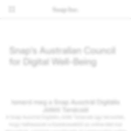
Snap's Australian Council
for Digital Well-Being
Ismerd meg a Snap Ausztrál Digitális
Jólléti Tanácsát
A Snap Ausztrál Digitális Jóléti Tanácsát úgy tervezték,
hogy hallhassunk a tizenévesektől az online élet mai