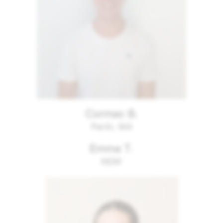
Cormac B.
Perth, WA
Emma T.
NSW