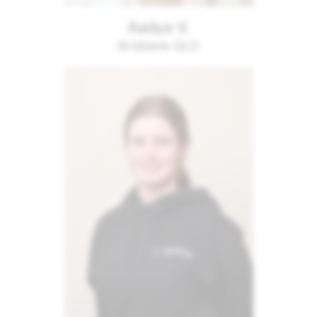
Aadya V.
Brisbane QLD