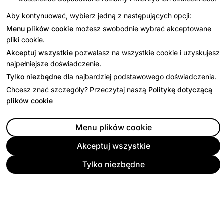
zobowiązań prawnych. Więcej informacji znajduje się
w
Raporcie przejrzystości
.
Aby kontynuować, wybierz jedną z następujących opcji:
Menu plików cookie
możesz swobodnie wybrać akceptowane
pliki cookie.
Akceptuj wszystkie
pozwalasz na wszystkie cookie i uzyskujesz
najpełniejsze doświadczenie.
Tylko niezbędne
dla najbardziej podstawowego doświadczenia.
Chcesz znać szczegóły? Przeczytaj naszą
Politykę dotyczącą
plików cookie
Menu plików cookie
Akceptuj wszystkie
Tylko niezbędne
FIRMA
SPOŁECZNOŚĆ
REKLAMA
INFORMACJE PRAWNE
POLITYKA PRYWATNOŚCI