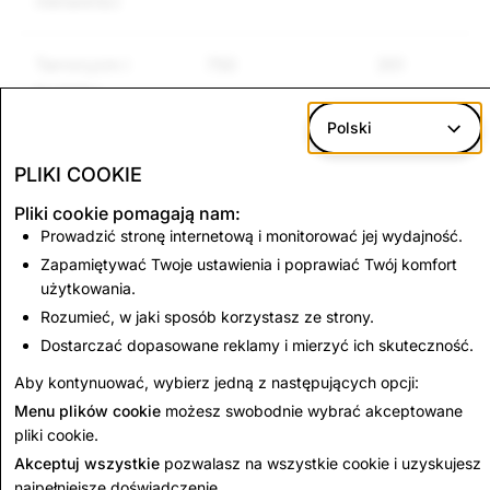
nienawiści
Terroryzm i
750
351
brutalny
ekstremizm
Polski
PLIKI COOKIE
Pliki cookie pomagają nam:
CSEA: Łączna liczba wyłączonych kont
Prowadzić stronę internetową i monitorować jej wydajność.
Zapamiętywać Twoje ustawienia i poprawiać Twój komfort
23 732
użytkowania.
Rozumieć, w jaki sposób korzystasz ze strony.
Dostarczać dopasowane reklamy i mierzyć ich skuteczność.
Wróć do raportu przejrzystości
Aby kontynuować, wybierz jedną z następujących opcji:
Menu plików cookie
możesz swobodnie wybrać akceptowane
pliki cookie.
Akceptuj wszystkie
pozwalasz na wszystkie cookie i uzyskujesz
najpełniejsze doświadczenie.