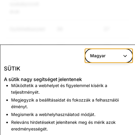
szabályozott
áruk
Gyűlöletbeszéd
39
27
Terrorizmus és
750
351
erőszakos
Magyar
szélsőségesség
SÜTIK
A sütik nagy segítséget jelentenek
Működtetik a webhelyet és figyelemmel kísérik a
CSEA: Összes letiltott fiók
teljesítményét.
Megjegyzik a beállításaidat és fokozzák a felhasználói
23.732
élményt.
Megismerik a webhelyhasználatod módját.
Releváns hirdetéseket jelenítenek meg és mérik azok
eredményességét.
Vissza az átláthatósági jelentéshez