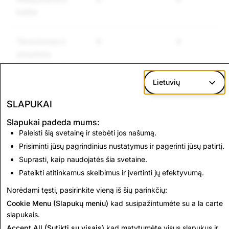
kalba
Terorizmas ir
6
4
smurtinis
ekstremizmas
Lietuvių
SLAPUKAI
CSEA: Iš viso išjungtų paskyrų
Slapukai padeda mums:
Paleisti šią svetainę ir stebėti jos našumą.
2963
Prisiminti jūsų pagrindinius nustatymus ir pagerinti jūsų patirtį.
Suprasti, kaip naudojatės šia svetaine.
Pateikti atitinkamus skelbimus ir įvertinti jų efektyvumą.
Grįžti į skaidrumo ataskaitą
Norėdami tęsti, pasirinkite vieną iš šių parinkčių:
Cookie Menu (Slapukų meniu)
kad susipažintumėte su a la carte
slapukais.
Accept All (Sutikti su visais)
kad matytumėte visus slapukus ir