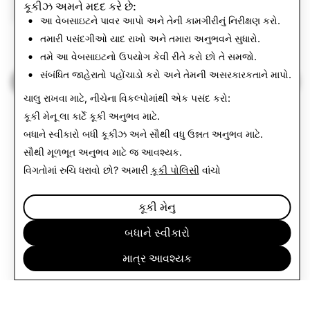
કૂકીઝ અમને મદદ કરે છે:
કરાયેલ અકાઉન્ટ
કરાયેલ અકાઉન્ટ
આ વેબસાઇટને પાવર આપો અને તેની કામગીરીનું નિરીક્ષણ કરો.
તમારી પસંદગીઓ યાદ રાખો અને તમારા અનુભવને સુધારો.
461
0
તમે આ વેબસાઇટનો ઉપયોગ કેવી રીતે કરો છો તે સમજો.
સંબંધિત જાહેરાતો પહોંચાડો કરો અને તેમની અસરકારકતાને માપો.
પારદર્શિતા અહેવાલ પર પાછા ફરવું
ચાલુ રાખવા માટે, નીચેના વિકલ્પોમાંથી એક પસંદ કરો:
કૂકી મેનૂ
લા કાર્ટે કૂકી અનુભવ માટે.
બધાને સ્વીકારો
બધી કૂકીઝ અને સૌથી વધુ ઉન્નત અનુભવ માટે.
સૌથી મૂળભૂત અનુભવ માટે
જ આવશ્યક
.
વિગતોમાં રુચિ ધરાવો છો? અમારી
કૂકી પોલિસી
વાંચો
કૂકી મેનુ
બધાને સ્વીકારો
માત્ર આવશ્યક