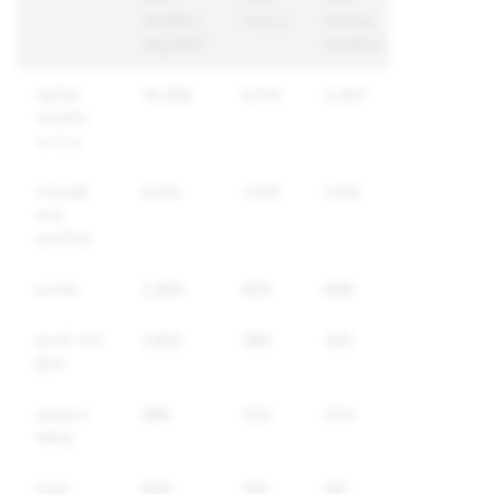
અકાઉન્ટ
કન્ટેન્ટ
અનન્ય
અહેવાલો*
અકાઉન્ટ
જાતીય
10,296
5,714
3,307
અશ્લીલ
કન્ટેન્ટ
પજવણી
4,125
1,570
1,412
અને
ધમકીઓ
દવાઓ
2,563
920
698
ધમકી અને
1,602
380
345
હિંસા
દ્વેષયુક્ત
588
222
204
ભાષણ
સ્પામ
804
145
141