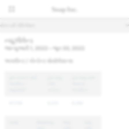
સેકન્ડરી નેવિગેશન
ન્યૂઝીલેન્ડ
જાન્યુઆરી 1, 2022 – જૂન 30, 2022
અકાઉન્ટ / કોન્ટેન્ટ વોયોલેસન્સ
કુલ કન્ટેન્ટ અને
કુલ લાગુ
કુલ લાગુ કરેલ
અકાઉન્ટ
કરેલ
અનન્ય
અહેવાલો*
કન્ટેન્ટ
અકાઉન્ટ
87,709
9,210
6,350
કારણ
વિષયવસ્તુ
લાગુ
લાગુ
અને
કરેલ
કરેલ