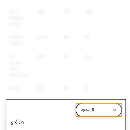
અન્ય
126
116
109
નિયંત્રિત
સામાન
બનાવટી
6,273
56
52
રજૂઆત
સ્વ-
323
42
42
નુકસાન
અને
આત્મહત્યા
શસ્ત્રો
88
23
21
ખોટી
921
22
19
માહિતી
ગુજરાતી
કૂકીઝ
CSAM: કુલ રદ
આતંકવાદ: કુલ રદ