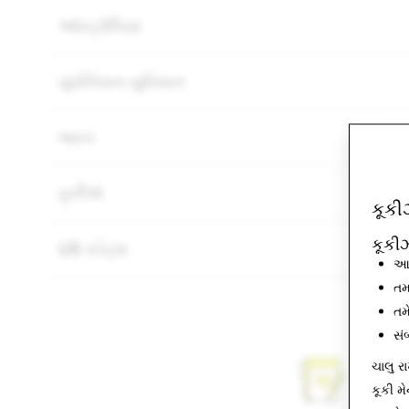
ઑસ્ટ્રેલિયા
યુરોપિયન યુનિયન
ભારત
તુર્કીએ
કૂક
કૂકી
US સ્ટેટ્સ
આ 
તમ
તમ
સં
ચાલુ ર
કૂકી મે