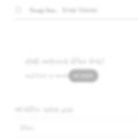
Snap Values
સૌથી તાજેતરનો વૈશ્વિક રિપોર્ટ
અહીં રિપોર્ટ પર જાઓ:
H1 2025
ભૌગોલિક પ્રદેશ દ્વારા
વૈશ્વિક