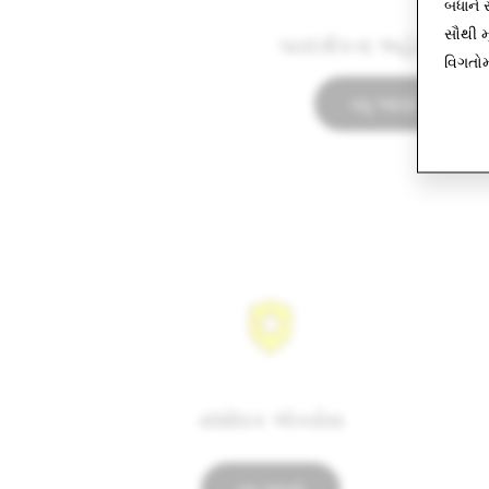
બધાને સ
સૌથી 
પારદર્શકતા અહેવાલ વિશ
વિગતોમ
વધુ જાણો
સંશોધક એક્સેસ