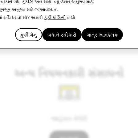
્વીકારો
બધી કૂકીઝ અને સૌથી વધુ ઉન્નત અનુભવ માટે.
મૂળભૂત અનુભવ માટે
જ આવશ્યક
.
ે
પા
ાં રુચિ ધરાવો છો? અમારી
કૂકી પોલિસી
વાંચો
કૂકી મેનુ
બધાને સ્વીકારો
માત્ર આવશ્યક
અન્ય નિયમનકારી સંસાધનો
જાહેરાત ગેલેરી