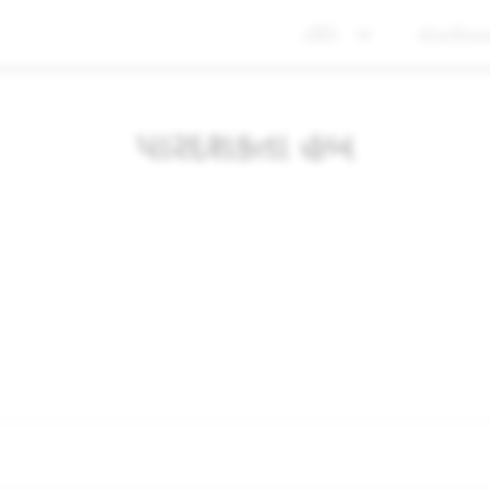
નીતિ
ગોપનીયત
પારદર્શકતા હબ