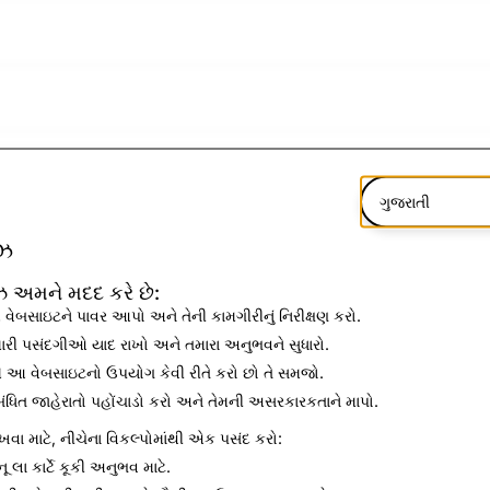
ગુજરાતી
ીઝ
ઝ અમને મદદ કરે છે:
વેબસાઇટને પાવર આપો અને તેની કામગીરીનું નિરીક્ષણ કરો.
ારી પસંદગીઓ યાદ રાખો અને તમારા અનુભવને સુધારો.
ે આ વેબસાઇટનો ઉપયોગ કેવી રીતે કરો છો તે સમજો.
બંધિત જાહેરાતો પહોંચાડો કરો અને તેમની અસરકારકતાને માપો.
ાખવા માટે, નીચેના વિકલ્પોમાંથી એક પસંદ કરો:
નૂ
લા કાર્ટે કૂકી અનુભવ માટે.