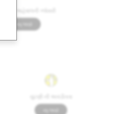
રદર્શકતા અહેવાલની ગ્લોસરી
વધુ જાણો
ચુંટણી ની અખંડીતતા
વધુ જાણો