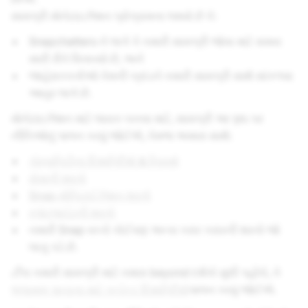
સામગ્રી મોનેટાઇઝેશન પ્રોગ્રામના લક્ષ્યો છે કે:
Snapchatters ને લાગે કે તમારી સામગ્રી જોવા માટે સમય
સારી રીતે વિતાવ્યો છે, અને
જાહેરાતકર્તાઓ તેમની બ્રાંડને તમારી સામગ્રી સાથે સાંકળવા
આતુર લાગે છે.
મોનેટાઇઝેશન માટે લાયક બનવા માટે, સામગ્રી આ પૃષ્ઠ પર
નીતિઓનું પાલન કરવું જોઈએ, તેમજ અમારા સાથે:
કોમ્યુનિટીના દિશાનિર્દેશો & નિયમો
સેવાની શરતો
Snap મોનિટાઈઝેશન શરતો
સ્પૉટલાઈટની શરતો
તમારી Snap વચ્ચે કોઈપણ અન્ય કરાર કરારની શરતો જો
લાગુ પડે છે.
ટીપ
: તમારી સામગ્રી માટે તમારા beyond દર્શકો સુધી પહોંચે, તે
ભલામણ પાત્રતા માટે કન્ટેન્ટ દિશાનિર્દેશો
પાલન કરવું જોઈએ.