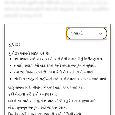
આ પેજ પરની મુદ્રીકરણ નીતિઓ
વાણિજ્યિક સામગ્રી નીતિથી,
અલગ છે, જે સામગ્રીની અંદરની જાહેરાતો, એટલે કે, પ્રાયોજિત
સામગ્રી પર લાગુ પડે છે.
ગુજરાતી
હું કેવી રીતે મોનેટાઇઝેશન માટે લાયક બની
કૂકીઝ
શકીશ?
કૂકીઝ અમને મદદ કરે છે:
આ વેબસાઇટને પાવર આપો અને તેની કામગીરીનું નિરીક્ષણ કરો.
આ સામગ્રી મોનેટાઇઝેશન નીતિઓ કેવી રીતે
તમારી પસંદગીઓ યાદ રાખો અને તમારા અનુભવને સુધારો.
લાગુ છે?
તમે આ વેબસાઇટનો ઉપયોગ કેવી રીતે કરો છો તે સમજો.
સંબંધિત જાહેરાતો પહોંચાડો કરો અને તેમની અસરકારકતાને માપો.
મોનેટાઇઝેશન નીતિઓ
ચાલુ રાખવા માટે, નીચેના વિકલ્પોમાંથી એક પસંદ કરો:
કૂકી મેનૂ
લા કાર્ટે કૂકી અનુભવ માટે.
બધાને સ્વીકારો
બધી કૂકીઝ અને સૌથી વધુ ઉન્નત અનુભવ માટે.
સૌથી મૂળભૂત અનુભવ માટે
જ આવશ્યક
.
વિગતોમાં રુચિ ધરાવો છો? અમારી
કૂકી પોલિસી
વાંચો