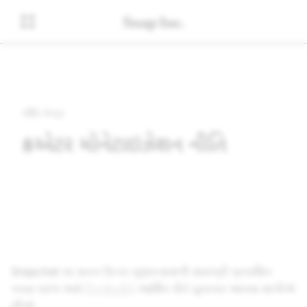
નીતિ કેન્દ્ર
ક્રિએટર મોનેટાઇઝેશન નીતિ
Snapchat પર સતત ઉચ્ચ-ગુણવત્તાવાળી સામગ્રી પ્રકાશિત
કરવા બદલ અમે
ક્રિએટર્સેને
આર્થિક રીતે પુરસ્કાર આપવા માંગીએ
છીએ.