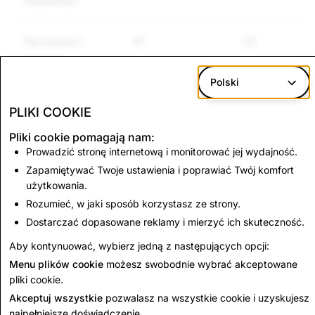
nienawiści
Terroryzm i
41
20
brutalny
ekstremizm
Polski
PLIKI COOKIE
Pliki cookie pomagają nam:
CSEA: Łączna liczba wyłączonych kont
Prowadzić stronę internetową i monitorować jej wydajność.
Zapamiętywać Twoje ustawienia i poprawiać Twój komfort
3266
użytkowania.
Rozumieć, w jaki sposób korzystasz ze strony.
Dostarczać dopasowane reklamy i mierzyć ich skuteczność.
Wróć do raportu przejrzystości
Aby kontynuować, wybierz jedną z następujących opcji:
Menu plików cookie
możesz swobodnie wybrać akceptowane
pliki cookie.
Akceptuj wszystkie
pozwalasz na wszystkie cookie i uzyskujesz
najpełniejsze doświadczenie.