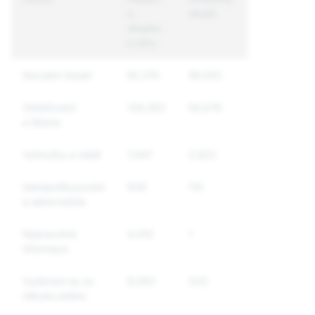
o
obsah
jedinečných
obsahu
účtů
a účtu
Sexuální obsah
82,315
59,520
45,987
Obtěžování
128,362
50,079
43,432
a šikana
Výhružky a násilí
7,447
2,822
2,206
Sebepoškozování
929
110
97
a sebevražda
Nepravdivé
4,410
1
1
informace
Vydávání se za
8,093
320
317
někoho jiného