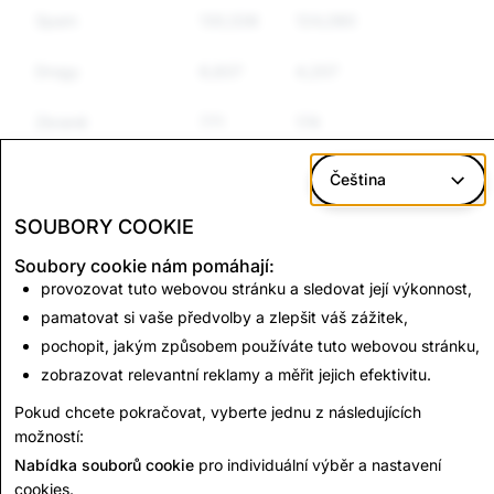
Spam
130,536
124,080
89,816
Drogy
6,837
4,207
3,033
Zbraně
771
174
150
Jiné regulované
8,405
6,680
4,534
Čeština
zboží
SOUBORY COOKIE
Podněcování
3,113
660
589
Soubory cookie nám pomáhají:
k nenávisti
provozovat tuto webovou stránku a sledovat její výkonnost,
pamatovat si vaše předvolby a zlepšit váš zážitek,
CSEAI: Celkem
Terorismus: Celkem
pochopit, jakým způsobem používáte tuto webovou stránku,
smazaných účtů
smazaných účtů
zobrazovat relevantní reklamy a měřit jejich efektivitu.
Pokud chcete pokračovat, vyberte jednu z následujících
5,395
0
možností:
Nabídka souborů cookie
pro individuální výběr a nastavení
Zpět na zprávu o transparentnosti
cookies.