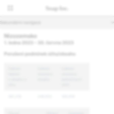
Sekundární navigace
Nizozemsko
1. ledna 2023 – 30. června 2023
Porušení podmínek účtu/obsahu
Celkem
Celkem
Celkem
hlášení
omezeno
omezeno
o obsahu a
obsahu
jedinečných
účtu
účtů
381,218
248,653
169,816
Důvod
Hlášení
Omezený
Omezeno