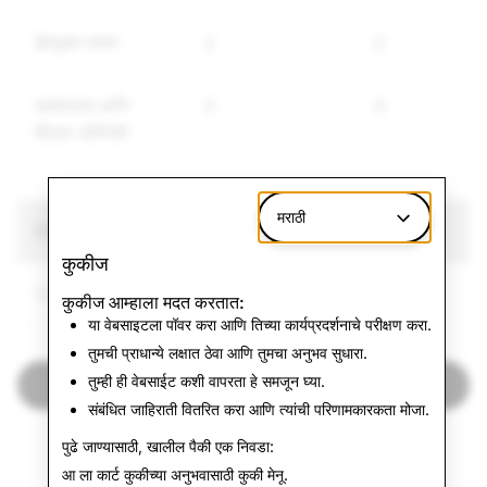
द्वेषयुक्त भाषण
2
2
दहशतवाद आणि
0
0
हिंसक अतिरेकी
मराठी
CSEA: एकूण अक्षम खाती
कुकीज
1,102
कुकीज आम्हाला मदत करतात:
या वेबसाइटला पॉवर करा आणि तिच्या कार्यप्रदर्शनाचे परीक्षण करा.
तुमची प्राधान्ये लक्षात ठेवा आणि तुमचा अनुभव सुधारा.
तुम्ही ही वेबसाईट कशी वापरता हे समजून घ्या.
पुन्हा एकदा पारदर्शकता अहवालाकडे
संबंधित जाहिराती वितरित करा आणि त्यांची परिणामकारकता मोजा.
पुढे जाण्यासाठी, खालील पैकी एक निवडा:
आ ला कार्ट कुकीच्या अनुभवासाठी
कुकी मेनू
.