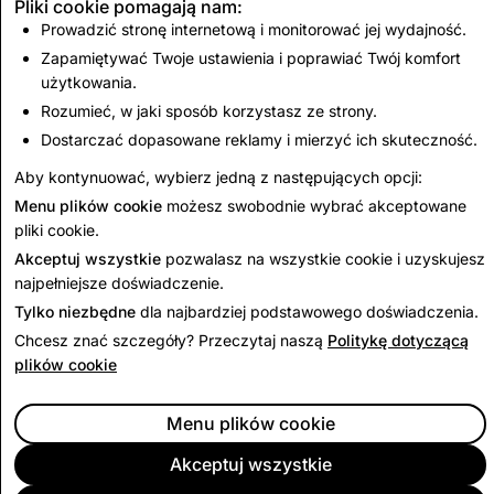
Pliki cookie pomagają nam:
Prowadzić stronę internetową i monitorować jej wydajność.
Zapamiętywać Twoje ustawienia i poprawiać Twój komfort
CSEA: Łączna liczba wyłączonych kont
użytkowania.
Rozumieć, w jaki sposób korzystasz ze strony.
2,053
Dostarczać dopasowane reklamy i mierzyć ich skuteczność.
Aby kontynuować, wybierz jedną z następujących opcji:
Wróć do raportu przejrzystości
Menu plików cookie
możesz swobodnie wybrać akceptowane
pliki cookie.
Akceptuj wszystkie
pozwalasz na wszystkie cookie i uzyskujesz
najpełniejsze doświadczenie.
Tylko niezbędne
dla najbardziej podstawowego doświadczenia.
Chcesz znać szczegóły? Przeczytaj naszą
Politykę dotyczącą
plików cookie
Menu plików cookie
Akceptuj wszystkie