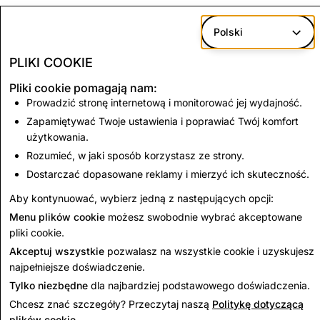
Polski
Powiadomienia o
Odsetek wniosków,
naruszeniu
które zakończyły się
PLIKI COOKIE
znaków
usunięciem treści
towarowych
Pliki cookie pomagają nam:
Prowadzić stronę internetową i monitorować jej wydajność.
224
28%
Zapamiętywać Twoje ustawienia i poprawiać Twój komfort
użytkowania.
Rozumieć, w jaki sposób korzystasz ze strony.
Wróć do raportu przejrzystości
Dostarczać dopasowane reklamy i mierzyć ich skuteczność.
Aby kontynuować, wybierz jedną z następujących opcji:
Menu plików cookie
możesz swobodnie wybrać akceptowane
pliki cookie.
Akceptuj wszystkie
pozwalasz na wszystkie cookie i uzyskujesz
najpełniejsze doświadczenie.
Tylko niezbędne
dla najbardziej podstawowego doświadczenia.
Chcesz znać szczegóły? Przeczytaj naszą
Politykę dotyczącą
plików cookie