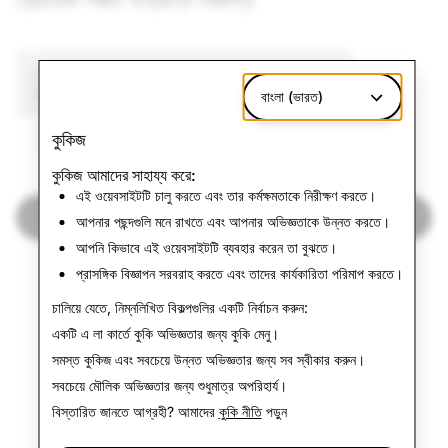
ট্রেডমার্ক লঙ্ঘন সংক্রান্ত বিজ্ঞপ্তি
ট্রেডমার্ক লঙ্ঘন
অনুরোধের শতকরা হার যেখানে কিছু
সংক্রান্ত বিজ্ঞপ্তি
কন্টেন্ট সরানো হয়েছিল
বাংলা (ভারত)
কুকিজ
২২৪
28%
কুকিজ আমাদের সাহায্য করে:
এই ওয়েবসাইটটি চালু করতে এবং তার কর্মক্ষমতাকে নিরীক্ষণ করতে।
স্বচ্ছতার প্রতিবেদনে ফিরে যান
আপনার পছন্দগুলি মনে রাখতে এবং আপনার অভিজ্ঞতাকে উন্নত করতে।
আপনি কিভাবে এই ওয়েবসাইটটি ব্যবহার করেন তা বুঝতে।
প্রাসঙ্গিক বিজ্ঞাপন সরবরাহ করতে এবং তাদের কার্যকারিতা পরিমাপ করতে।
চালিয়ে যেতে, নিম্নলিখিত বিকল্পগুলির একটি নির্বাচন করুন:
একটি এ লা কার্তে কুকি অভিজ্ঞতার জন্য
কুকি মেনু
।
সমস্ত কুকিজ এবং সবচেয়ে উন্নত অভিজ্ঞতার জন্য
সব স্বীকার করুন
।
সবচেয়ে মৌলিক অভিজ্ঞতার জন্য
শুধুমাত্র অপরিহার্য
।
বিস্তারিত জানতে আগ্রহী? আমাদের
কুকি নীতি
পড়ুন