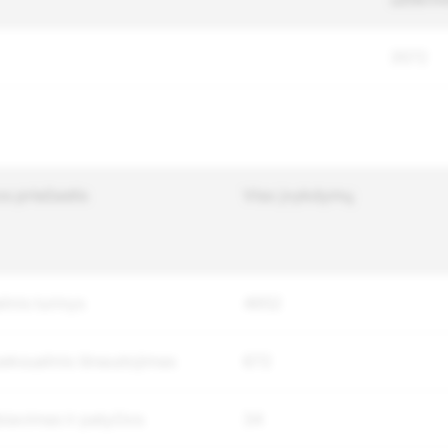
3572
os priežastis
Viso įvykdymų
inis turinys
4652
seksualinis išnaudojimas
672
biavimas ir patyčios
34