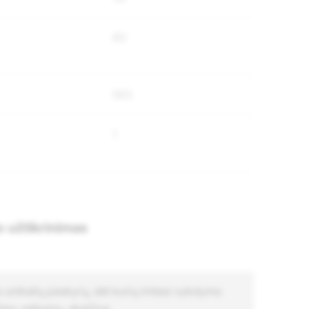
60
593
1
 užtikrinimas
 unikalių paskyrų, dėl kurių imtasi vykdymo
nimo veiksmų, skaičius