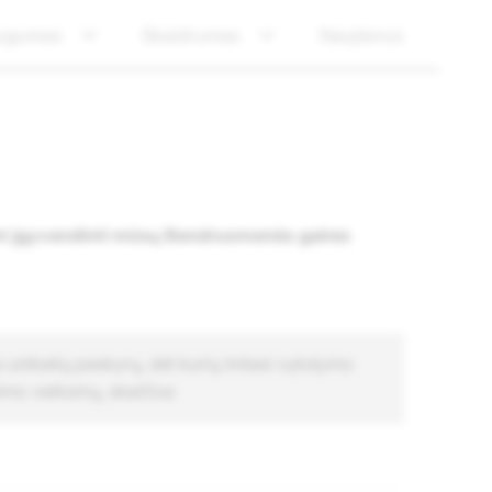
ugumas
Skaidrumas
Naujienos
nt įgyvendinti mūsų Bendruomenės gaires
 unikalių paskyrų, dėl kurių imtasi vykdymo
nimo veiksmų, skaičius