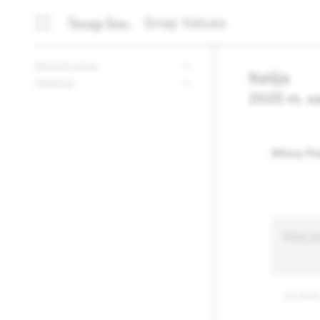
Snap Values
Skaidrumas
Italija
ištekliai
2025 m. sa
Mūsų Pas
Viso į
33 84