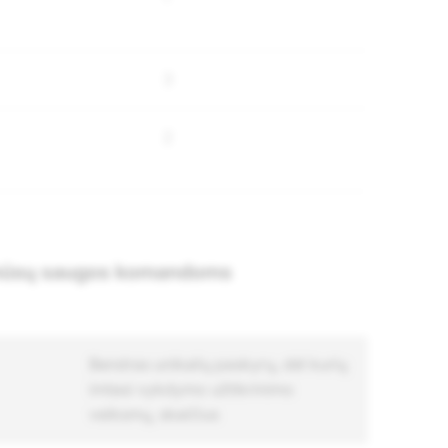
3
2
a mūsų saugos komandoms
Bendras unikalių paskyrų, dėl kurių
imtasi vykdymo užtikrinimo
veiksmų, skaičius