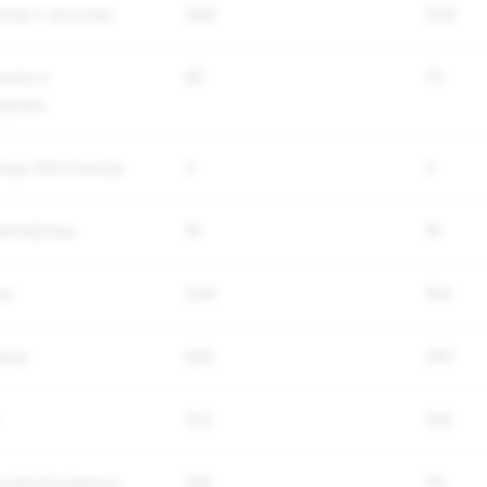
mai ir smurtas
389
339
asis ir
85
75
dybės
nga informacija
3
3
tinėjimas
19
18
as
244
184
ikai
580
397
125
104
kontroliuojamos
106
79