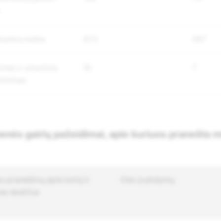
antos kalba
672
597
mas ir smurtinis
10
7
mizmas
nės gairių pažeidimai, apie kuriuos pranešt
 pranešimų apie turinį ir
Viso įvykdymų
as skaičius