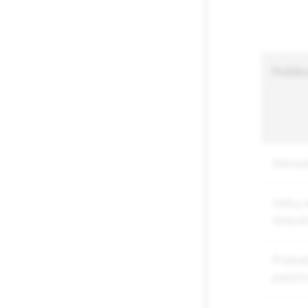
Politik
Seksual
Vaikų s
išnaud
Prieka
patyči