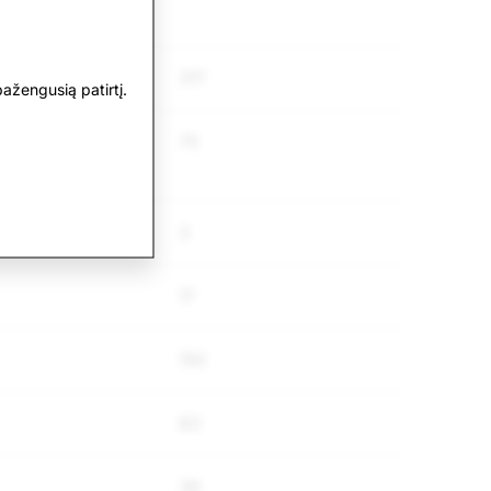
317
ažengusią patirtį.
75
3
17
150
83
36