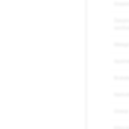
Grasini
Žalojim
savižu
Melagi
Apsime
Brukal
Narkot
Ginklai
Kitos 