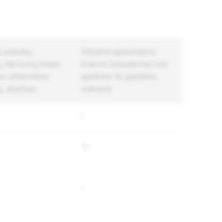
 unikalių
Vidutinė apdorojimo
 dėl kurių imtasi
trukmė (minutėmis) nuo
 užtikrinimo
aptikimo iki galutinio
, skaičius
veiksmo
1
10
1