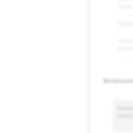
prekės
Neapyk
Teroriz
ekstre
Bendruome
Bendras
paskyr