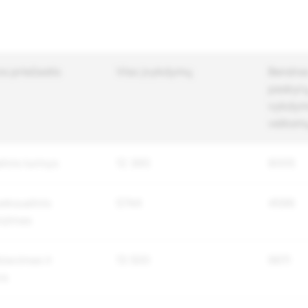
os priežastis
Viso įvykdymų
Bendras
paskyrų,
vykdymo
veiksmų
inis turinys
12 365
8005
eksualinis
5744
4596
ojimas
biavimas ir
13 500
9611
os