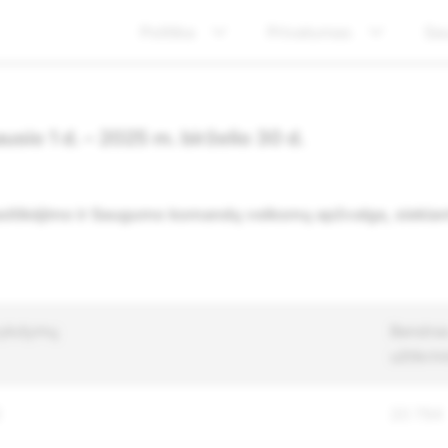
Politika
Privatumas
Sa
usio 1 d. – 2025 m. birželio 30 d.
itikėjimo ir Saugumo komandų veiksmų apžvalga, siekia
vykdymų
Bendras
užtikri
2
20 794