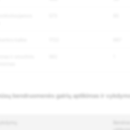
kontroliuojamos
573
85
antos kalba
1722
667
mas ir smurtinis
562
1
mizmas
ūsų bendruomenės gairių aptikimas ir vykdymo
vykdymų
Bendras
užtikri