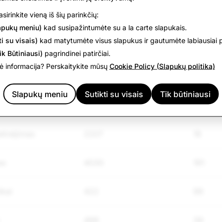
os
sirinkite vieną iš šių parinkčių:
apukų meniu)
kad susipažintumėte su a la carte slapukais.
mai ir smurtas
2506
357
i su visais)
kad matytumėte visus slapukus ir gautumėte labiausiai p
ik Būtiniausi)
pagrindinei patirčiai.
asis ir
770
85
 informacija? Perskaitykite mūsų
Cookie Policy (Slapukų politika)
dybės
Slapukų meniu
Sutikti su visais
Tik būtiniausi
nga informacija
1506
3
tinėjimas
2207
18
as
4030
191
ikai
422
99
499
39