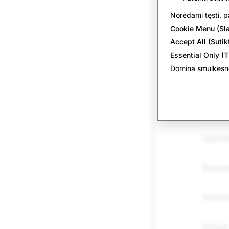
patyči
Norėdami tęsti, pa
Cookie Menu (Sl
Grasini
Accept All (Sutikt
Essential Only (T
Žalojim
Domina smulkesnė
savižu
Melagi
Apsime
Brukal
Narkot
Ginklai