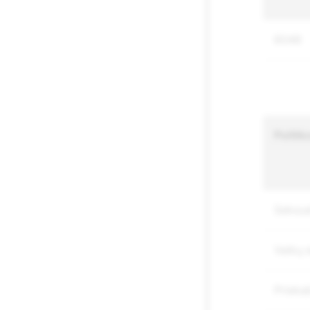
6046
Politik
Seksual
Vaikų 
Prieka