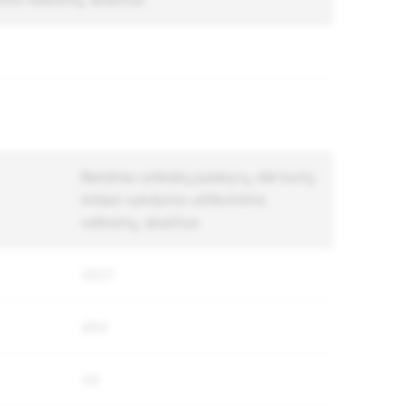
Bendras unikalių paskyrų, dėl kurių
imtasi vykdymo užtikrinimo
veiksmų, skaičius
2621
484
34