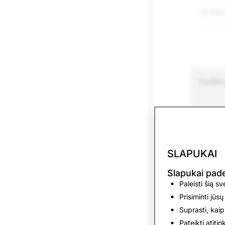
70 93
Politik
Seksual
SLAPUKAI
Slapukai pa
Vaikų s
Paleisti šią s
išnaud
Prisiminti jūsų
Suprasti, kaip
Prieka
Pateikti atiti