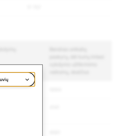
17 757
vykdymų
Bendras unikalių
paskyrų, dėl kurių imtasi
vykdymo užtikrinimo
veiksmų, skaičius
uvių
5694
4141
9581