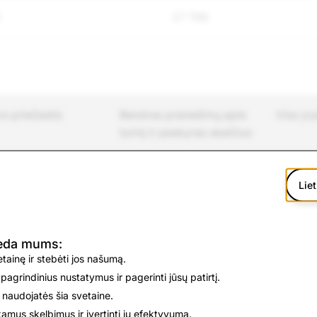
3
27 796
os priežastis
Bendras pranešimų apie
Viso į
turinį ir paskyras skaičius
Liet
inis turinys
22 072
7713
deda mums:
eksualinis
9427
5072
vetainę ir stebėti jos našumą.
ojimas
 pagrindinius nustatymus ir pagerinti jūsų patirtį.
 naudojatės šia svetaine.
biavimas ir
24 637
13 466
nkamus skelbimus ir įvertinti jų efektyvumą.