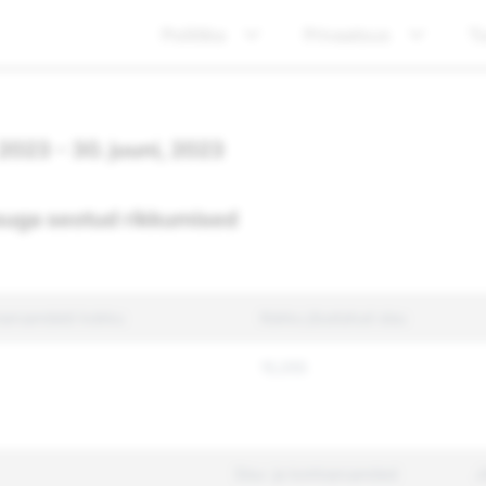
Poliitika
Privaatsus
Tu
 2023 - 30. juuni, 2023
suga seotud rikkumised
toaruandeid kokku
Kokku jõustatud sisu
15,055
Sisu- ja kontoaruanded
J