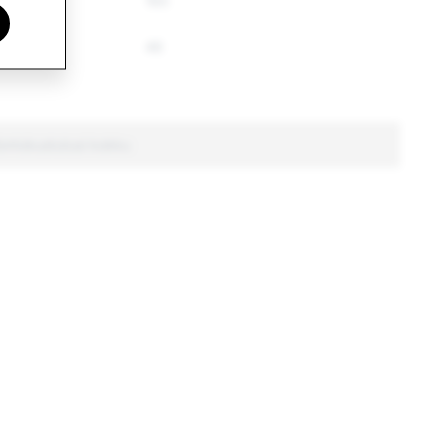
77
160
1
46
Kontokustutusi kokku