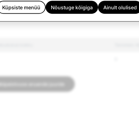
ega piiratud tooted
226
1
Küpsiste menüü
Nõustuge kõigiga
Ainult olulised
369
5
kustutusi kokku
Terrorism: 
0
äbipaistvuse aruande juurde