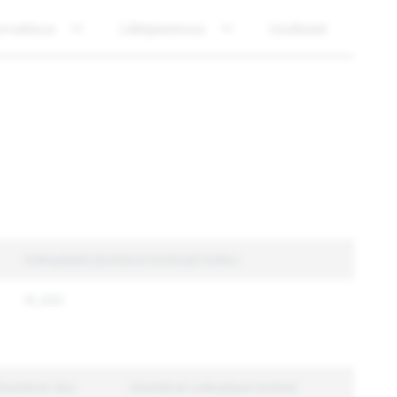
rvalisus
Läbipaistvus
Uudised
Unikaalseid jõustatud kontosid kokku
10,305
õustatud sisu
Jõustatud unikaalsed kontod