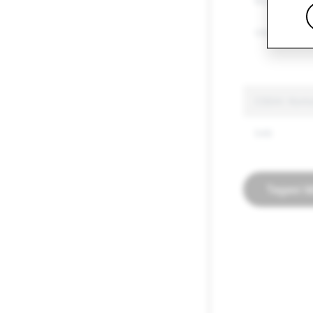
Muud seadus
Vihakõne
CSEAI: Konto
546
Tagasi l