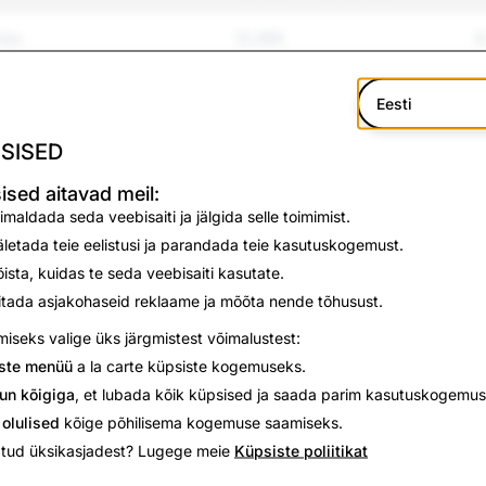
isu
13,366
8
a kiusamine
13,565
1
Eesti
ja vägivald
706
6
SISED
mine ja suitsiid
181
3
ised aitavad meil:
imaldada seda veebisaiti ja jälgida selle toimimist.
sioon
748
0
letada teie eelistusi ja parandada teie kasutuskogemust.
ista, kuidas te seda veebisaiti kasutate.
1,333
2
itada asjakohaseid reklaame ja mõõta nende tõhusust.
iseks valige üks järgmistest võimalustest:
4,869
3
ste menüü
a la carte küpsiste kogemuseks.
249
5
un kõigiga
, et lubada kõik küpsised ja saada parim kasutuskogemus
 olulised
kõige põhilisema kogemuse saamiseks.
65
4
atud üksikasjadest? Lugege meie
Küpsiste poliitikat