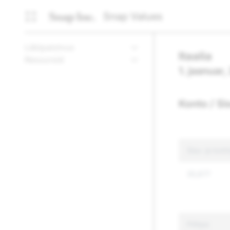
Snap Values
Läbipaistvus
Itaalia
Ressursid
1. jaanuar,
Konto / Si
Sisu- ja kon
35,677
Põhjus