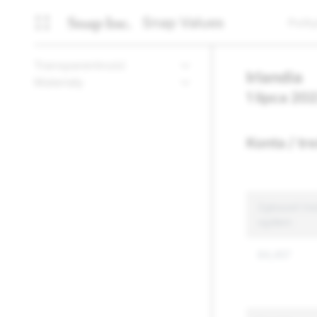
Snap Values
Polit
Transparentność
Irlandia
Materiały
1 lipca 202
Konta / tr
Zgłoszeń treś
ogółem
84,457