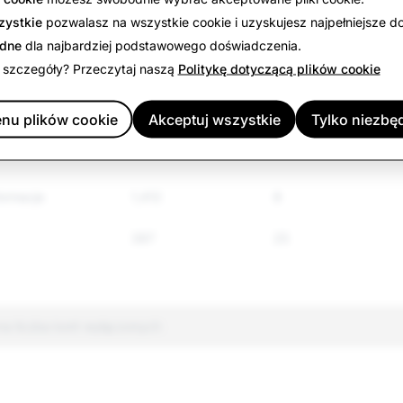
3,322
2,236
zystkie
pozwalasz na wszystkie cookie i uzyskujesz najpełniejsze d
ędne
dla najbardziej podstawowego doświadczenia.
 regulowane
2,382
655
 szczegóły? Przeczytaj naszą
Politykę dotyczącą plików cookie
iści
2,996
1,290
nu plików cookie
Akceptuj wszystkie
Tylko niezbę
brutalny
699
6
ormacje
1,412
8
397
25
na liczba kont wyłączonych