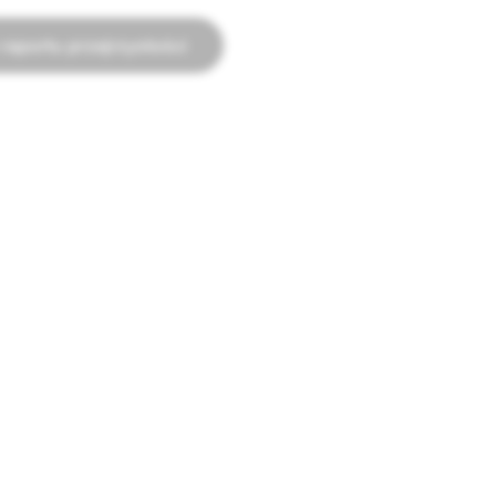
raportu przejrzystości
REKLAMA
chata
Reklamy na Snapchacie
acles
Zasady dotyczące reklam
połeczności
Biblioteka reklam politycznych
Wytyczne dotyczące marki