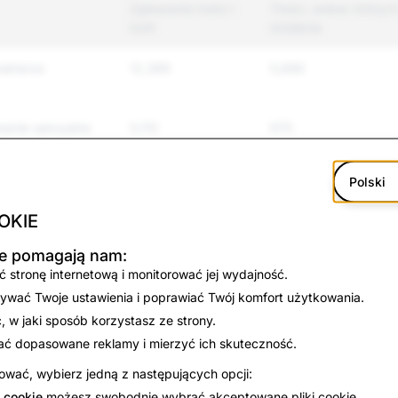
Zgłoszenia treści i
Treści, wobec któryc
kont
działania
rakterze
12,389
5,686
anie seksualne
5,110
975
Polski
e i nękanie
44,953
7,317
OKIE
zemoc
4,182
654
kie pomagają nam:
nie się i
919
146
 stronę internetową i monitorować jej wydajność.
o
ywać Twoje ustawienia i poprawiać Twój komfort użytkowania.
 w jaki sposób korzystasz ze strony.
 się
2,667
304
ać dopasowane reklamy i mierzyć ich skuteczność.
3,029
675
wać, wybierz jedną z następujących opcji:
 cookie
możesz swobodnie wybrać akceptowane pliki cookie.