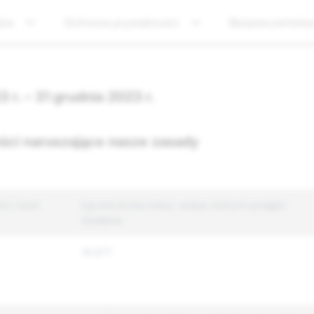
yka
Ochrona prywatności
Bezpieczeństw
3 r. – 31 grudnia 2023 r.
eści naruszające nasze zasady
ci i kont
Łączna liczba treści, wobec których podjęto
działania
19,977