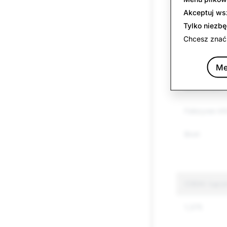
Narkotyki
Akceptuj ws
Tylko niezb
Inne towary
Chcesz znać
Mowa nienaw
Me
Terroryzm i 
ekstremizm
Fałszywe inf
Broń
CSEAI: Łącz
1,375