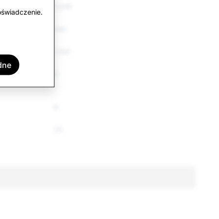
1,649
oświadczenie.
540
1,109
dne
6
8
24