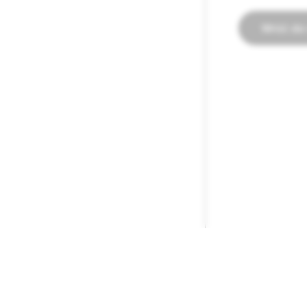
Wróć do 
FIRMA
SPOŁECZNOŚĆ
Snap Inc.
Wsparcie Snap
Kariera
Wsparcie Spect
Aktualności
Wytyczne dla s
Prywatność i bezpieczeństwo