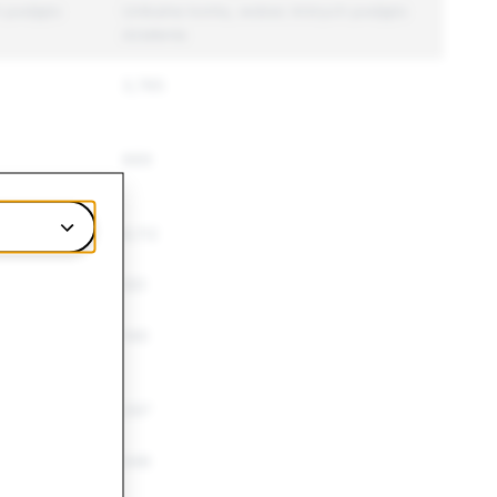
h podjęto
Unikalne konta, wobec których podjęto
działania
3,785
889
6,112
551
140
297
548