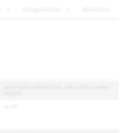
o
Transparentność
Aktualności
Łączna liczba unikalnych kont, wobec których podjęto
działania
14,399