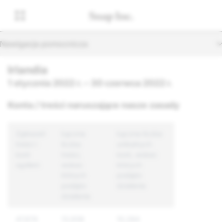
Nawigacja pomocnicza
Irlandia
1 stycznia 2022 r. – 30 czerwca 2022 r.
Konta / treści naruszające nasze zasady
Zgłoszeń
Łączna
Łączna liczba
treści i
liczba
unikalnych
kont
treści,
kont, wobec
ogółem
wobec
których
których
podjęto
podjęto
działania
działania
47,674
13,938
10,284