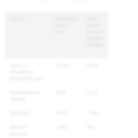
Powód
Zgłoszenia
Treści,
Unikalne
treści i
wobec
konta,
kont
których
wobec
podjęto
których
działania
podjęto
działania
Treści o
14,263
6,956
4,197
charakterze
pornograficznym
Napastowanie i
7,542
3,211
2,946
nękanie
Narkotyki
4,946
1,782
1,388
Groźby i
2,666
583
527
przemoc