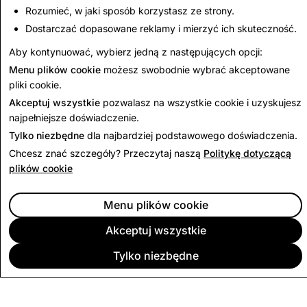
konta usunięte ogółem
usunięte ogółem
Rozumieć, w jaki sposób korzystasz ze strony.
Dostarczać dopasowane reklamy i mierzyć ich skuteczność.
870
0
Aby kontynuować, wybierz jedną z następujących opcji:
Menu plików cookie
możesz swobodnie wybrać akceptowane
Wróć do raportu przejrzystości
pliki cookie.
Akceptuj wszystkie
pozwalasz na wszystkie cookie i uzyskujesz
najpełniejsze doświadczenie.
Tylko niezbędne
dla najbardziej podstawowego doświadczenia.
Chcesz znać szczegóły? Przeczytaj naszą
Politykę dotyczącą
plików cookie
Menu plików cookie
Akceptuj wszystkie
Tylko niezbędne