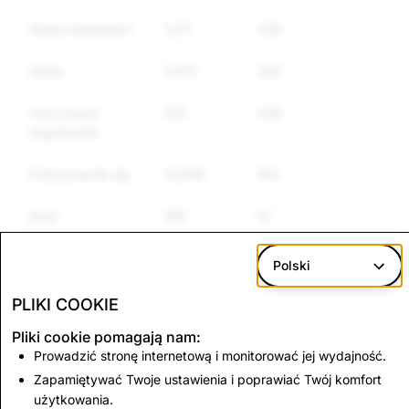
Mowa nienawiści
1,011
438
388
Spam
1,479
342
275
Inne towary
314
296
260
regulowane
Podszywanie się
12,958
164
158
Broń
199
57
46
Samookaleczanie
548
56
54
Polski
się i samobójstwo
PLIKI COOKIE
Fałszywe
1,748
52
45
Pliki cookie pomagają nam:
informacje
Prowadzić stronę internetową i monitorować jej wydajność.
Zapamiętywać Twoje ustawienia i poprawiać Twój komfort
Pornografia dziecięca:
użytkowania.
Terroryzm: konta