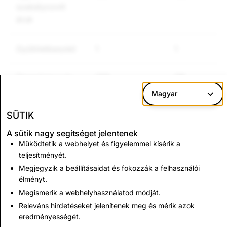
szabályozott
áruk
Gyűlöletbeszéd
1
1
Terrorizmus és
258
116
erőszakos
Magyar
szélsőségesség
SÜTIK
A sütik nagy segítséget jelentenek
Működtetik a webhelyet és figyelemmel kísérik a
CSEA: Összes letiltott fiók
teljesítményét.
Megjegyzik a beállításaidat és fokozzák a felhasználói
8 924
élményt.
Megismerik a webhelyhasználatod módját.
Releváns hirdetéseket jelenítenek meg és mérik azok
eredményességét.
Vissza az átláthatósági jelentéshez