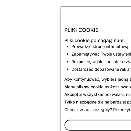
PLIKI COOKIE
Pliki cookie pomagają nam:
Prowadzić stronę internetową i
Zapamiętywać Twoje ustawieni
Rozumieć, w jaki sposób korzys
Dostarczać dopasowane reklam
Aby kontynuować, wybierz jedną z
Menu plików cookie
możesz swobo
Akceptuj wszystkie
pozwalasz na 
Tylko niezbędne
dla najbardziej 
Chcesz znać szczegóły? Przeczyt