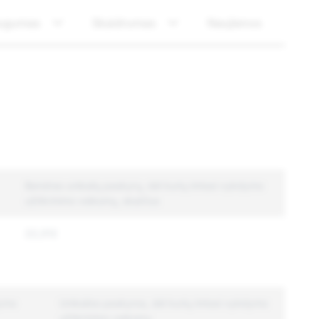
ugumas
Skaidrumas
Naujienos
Bendras unikalių paskyrų, dėl kurių imtasi vykdymo
užtikrinimo veiksmų, skaičius
22,012
dymo
Unikalios paskyros, dėl kurių imtasi vykdymo
užtikrinimo veiksmų