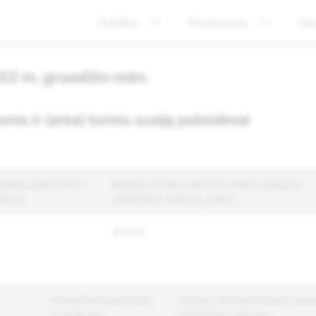
Politika
Privatumas
Sa
022 m. gruodžio mėn.
mis ir (arba) turiniu susiję pažeidimai
šimų apie turinį ir
Bendras turinio, dėl kurio imtasi vykdymo
ičius
užtikrinimo veiksmų, kiekis
26,633
Pranešimai apie turinį
Turinys, dėl kurio imtasi vyk
ir paskyras
užtikrinimo veiksmų