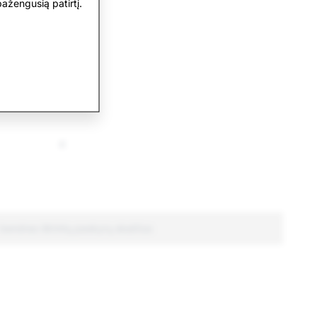
32
ažengusią patirtį.
17
13
4
bendras ištrintų paskyrų skaičius