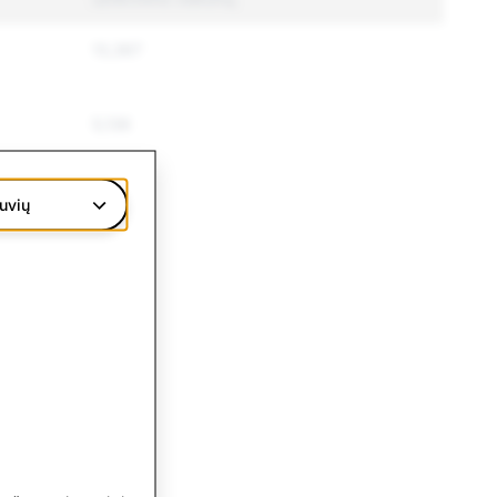
13,367
5,136
2,868
uvių
381
91
58
45