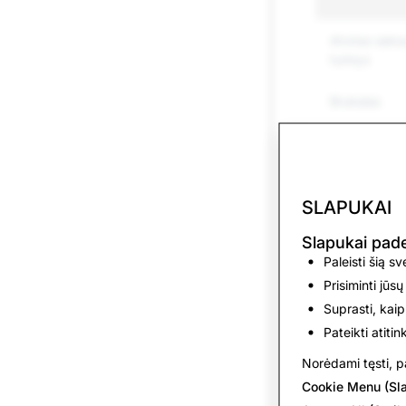
Atviras seksu
turinys
Brukalas
Priekabiavim
patyčios
SLAPUKAI
Grasinimai ir
smurtas
Slapukai pa
Paleisti šią s
Žalojimasis ir
savižudybės
Prisiminti jūsų
Suprasti, kaip
Apsimetinėj
Pateikti atiti
Norėdami tęsti, pa
Narkotikai
Cookie Menu (Sl