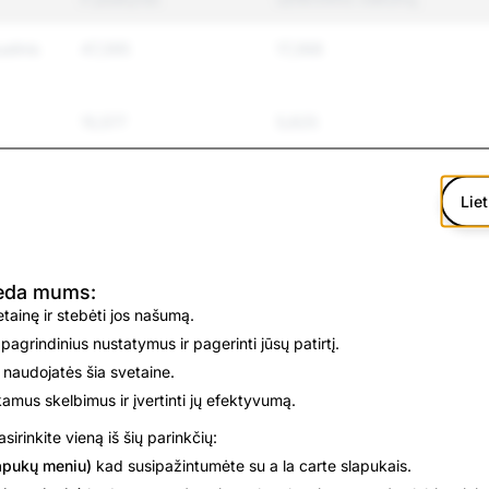
alinis
47,395
17,368
15,577
5,625
as ir
78,490
2,983
Liet
6,441
394
deda mums:
vetainę ir stebėti jos našumą.
1,532
91
 pagrindinius nustatymus ir pagerinti jūsų patirtį.
 naudojatės šia svetaine.
imas
17,936
58
nkamus skelbimus ir įvertinti jų efektyvumą.
sirinkite vieną iš šių parinkčių:
2,287
48
apukų meniu)
kad susipažintumėte su a la carte slapukais.