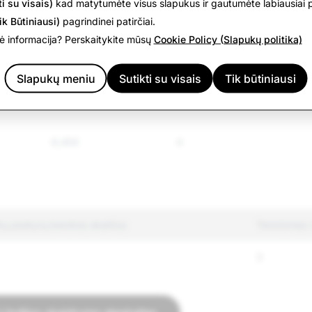
410
32
i su visais)
kad matytumėte visus slapukus ir gautumėte labiausiai p
mos
ik Būtiniausi)
pagrindinei patirčiai.
 informacija? Perskaitykite mūsų
Cookie Policy (Slapukų politika)
426
17
Slapukų meniu
Sutikti su visais
Tik būtiniausi
s
2,589
13
6,454
4
tų paskyrų bendras skaičius
Terorizmas: 
3