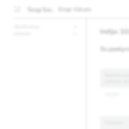
Snap Values
Skaidrumas
Indija: 2
ištekliai
Su paskyro
Bendras prane
paskyras ska
179,537
Priežastis