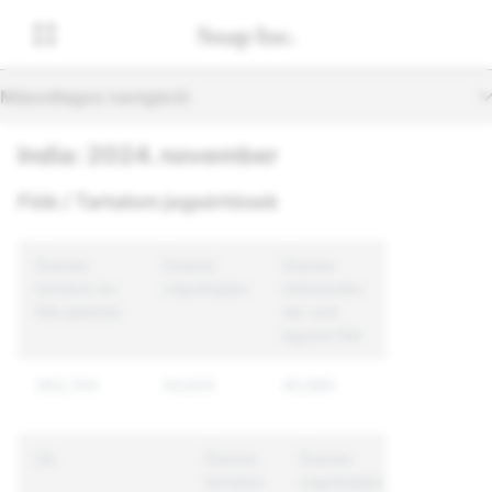
Másodlagos navigáció
India: 2024. november
Fiók / Tartalom jogsértések
Összes
Összes
Összes
tartalom és
végrehajtás
intézkedés
fiók jelentés
alá vont
egyedi fiók
263,704
54,633
40,965
Ok
Összes
Összes
Összes
tartalom
végrehajtás
intézkedé