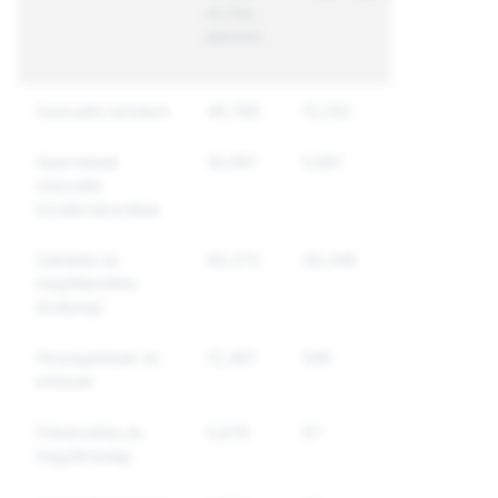
és fiók
alá vont
jelentés
egyedi
fiók
Szexuális tartalom
49,768
15,292
12,308
Gyermekek
18,097
5,661
4,978
szexuális
kizsákmányolása
Zaklatás és
80,273
29,348
23,478
megfélemlítés
(bullying)
Fenyegetések és
12,497
549
500
erőszak
Önkárosítás és
5,976
67
62
öngyilkosság