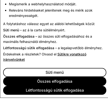
CSEA: Összes letiltott fiók
Megismerik a webhelyhasználatod módját.
Releváns hirdetéseket jelenítenek meg és mérik azok
1,559
eredményességét.
A folytatáshoz válassz egyet az alábbi lehetőségek közül:
Vissza India átláthatósági jelentéseihez
Süti menü
– az á la carte sütiélményért.
Összes elfogadása
– az összes süti elfogadásához és a
maximális felhasználói élményhez.
Létfontosságú sütik elfogadása
– a legalapvetőbb élményhez.
Érdekelnek a részletek? Olvasd el
Sütikre vonatkozó
irányelvünket
Süti menü
Összes elfogadása
Létfontosságú sütik elfogadása