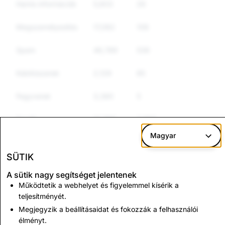
Hamis információk
5,603
26
25
Megszemélyesítés
17,082
108
103
Spam
46,789
536
492
Kábítószerek
2,129
85
81
Fegyverek
3,380
5
5
Egyéb
12,700
2,654
2,572
szabályozott áruk
Magyar
Gyűlöletbeszéd
6,314
300
282
SÜTIK
A sütik nagy segítséget jelentenek
Terrorizmus és
3,096
2
2
Működtetik a webhelyet és figyelemmel kísérik a
erőszakos
teljesítményét.
szélsőségesség
Megjegyzik a beállításaidat és fokozzák a felhasználói
élményt.