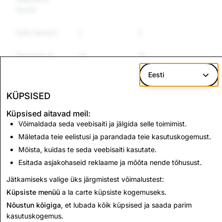
Goods
Hate Speech
2
2
Terrorism &
24
15
Violent
Eesti
Extremism
KÜPSISED
CSEA: Total Accounts Disabled
Küpsised aitavad meil:
Võimaldada seda veebisaiti ja jälgida selle toimimist.
4,008
Mäletada teie eelistusi ja parandada teie kasutuskogemust.
Mõista, kuidas te seda veebisaiti kasutate.
Tagasi India läbipaistvuse aruannete juurde
Esitada asjakohaseid reklaame ja mõõta nende tõhusust.
Jätkamiseks valige üks järgmistest võimalustest:
Küpsiste menüü
a la carte küpsiste kogemuseks.
Nõustun kõigiga
, et lubada kõik küpsised ja saada parim
kasutuskogemus.